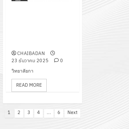
ร่วมเป็นกรรมการตัดสินการ
ประกวดร้องเพลง สากล ไทย
สากล และไทยลูกทุ่งในการแข่งขัน
ทักษะวิชาชีพ ทักษะพื้นฐาน ระดับ
ภาค ภาคกลาง ประจำปีการศึกษา
2568
CHAIBADAN
23 ธันวาคม 2025
0
วิทยาลัยกา
READ MORE
Posts
1
2
3
4
…
6
Next
pagination