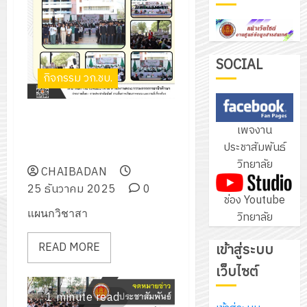
ฝึก
PLC
3
สำหรับ
เขียน
SOCIAL
โปรแกรม
กิจกรรม วก.ชบ.
โครงการ
ให้
ฝึก
กับ
อบรม
โครงการกิจกรรมเสริมทักษะ
แผนก
เพจงาน
ลูก
ภาษาอังกฤษ (คริสต์มาส) ประจำ
4
วิชา
ประชาสัมพันธ์
เสือ
ปีการศึกษา 2568
อิเล็กทรอ
วิทยาลัย
จิต
CHAIBADAN
โดย
อาสา
โครงการ
25 ธันวาคม 2025
0
ได้
พระราชท
ช่อง Youtube
สัมมนา
รับ
แผนกวิชาสา
ใน
วิทยาลัย
ระหว่าง
การ
สถาน
ครู
5
สนับสนุน
READ MORE
เข้าสู่ระบบ
ศึกษา
ที่
จาก
ประจำ
เว็บไซต์
ปรึกษา
บริษัท
ปี
และ
เนรมิต
มิ
1 minute read
การ
ผู้