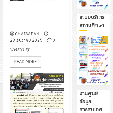
ร่วมแข่งขันทักษะงานฝึกฝีมือเชิง
สร้างสรรค์ ระดับ ปวช.1 ประเภท
ระบบบริหาร
เดี่ยว ระดับภาคกลาง ประจำปีการ
สถานศึกษา
ศึกษา 2568
CHAIBADAN
29 ธันวาคม 2025
0
นางสาว สุท
READ MORE
1 minute read
งานศูนย์
ข้อมูล
รับ
สารสนเทศ
ชุด