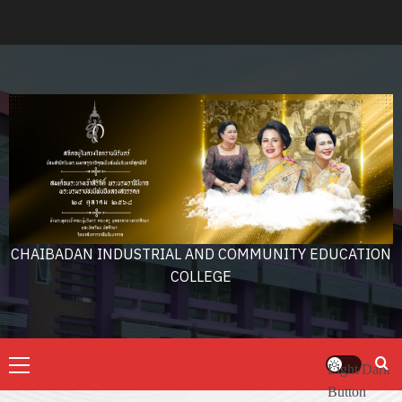
Skip
to
content
CHAIBADAN INDUSTRIAL AND COMMUNITY EDUCATION
COLLEGE
Primary
Light/Dark
Menu
Button