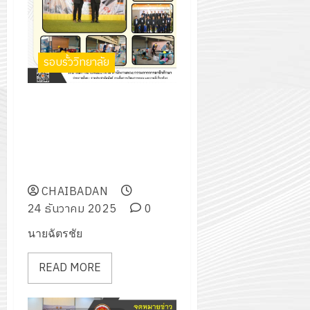
อิเล็กทรอ
จิต
0
และ
โดย
อาสา
โครงการ
โครงการ
ได้
พระราชท
สัมมนา
ประชุม
รับ
ใน
ระหว่าง
รอบรั้ววิทยาลัย
เชิง
การ
สถาน
ครู
ปฏิบัติ
5
สนับสนุน
ศึกษา
ที่
การ
ร่วมเป็นกรรมการตัดสินทักษะการ
จาก
ประจำ
ปรึกษา
จัด
ติดตั้งไฟฟ้าและควบคุมไฟฟ้า ใน
บริษัท
ปี
และ
ทำ
การแข่งขันทักษะวิชาชีพ ทักษะพื้น
มิ
การ
ผู้
แผน
ฐาน ระดับภาค ภาคกลาง ประจำปี
นิ
ศึกษา
ปกครอง
ปฏิบัติ
การศึกษา 2568
เอ
2569
เพื่อ
ราชการ
CHAIBADAN
เจอร์
สร้าง
ประจำ
24 ธันวาคม 2025
0
โซลูชั่น
12
ภูมิคุ้มกัน
ปีงบประ
ส์
กรกฎาค
นายฉัตรชัย
ให้
พ.ศ.
จำกัด
2026
กับ
2570
READ MORE
นักเรียน
13
0
นักศึกษา
18
กรกฎาค
ประจำ