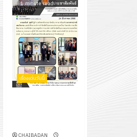
กรกฎาค
2026
1 minute read
ปี
2026
การ
0
ศึกษา
0
1
/
2569
12
กรกฎาค
2026
เรื่องเด่นวันนี้
0
ร่วมพิธีเปิดงานประชุมวิชาการ
องค์การนักวิชาชีพในอนาคตแห่ง
ประเทศไทย ระดับภาค ภาคกลาง
ครั้งที่ 33 ประจำปีการศึกษา
2568
CHAIBADAN