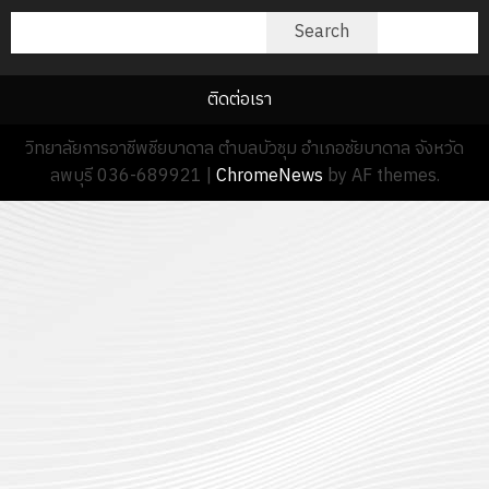
ค้นหา
Search
ติดต่อเรา
วิทยาลัยการอาชีพชียบาดาล ตำบลบัวชุม อำเภอชัยบาดาล จังหวัด
ลพบุรี 036-689921
|
ChromeNews
by AF themes.