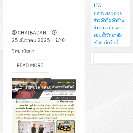
จัดเลี้ยงอาหารแก่นักเรียน
กรกฎาค
ให้
ด้วย
พ.ศ.
ITA
โครงการ
จำกัด
นักศึกษา ในกิจกรรมวัน
2026
กับ
แผ่น
2570
กิจกรรม วก.ชบ.
จัด
คริสต์มาส และวันขึ้นปีใหม่ ประจำ
นักเรียน
พื้น
ข่าวจัดซื้อจัดจ้าง
ทำ
13
ปีการศึกษา 2568
0
นักศึกษา
ทาง
ข่าวรับสมัครงาน
18
แผน
กรกฎาค
2
ประจำ
CHAIBADAN
เดิน
รอบรั้ววิทยาลัย
กรกฎาค
พัฒนากา
2026
ปี
25 ธันวาคม 2025
0
แนว
เรื่องเด่นวันนี้
2026
จัดการ
การ
ใหม่
ศึกษา
วิทยาลัยกา
รับ
0
ศึกษา
เพียง
ค้นหา
ของ
0
ชุด
1
แผ่น
สาน
READ MORE
ฝึก
/
ละ
ศึกษา
PLC
2569
3
30
ระยะ
สำหรับ
บาท
1 minute read
5
เขียน
12
เท่านั้น!
ปี
โปรแกรม
โครงการ
กรกฎาค
(พ.ศ.
ให้
ฝึก
2026
6
2570
กับ
อบรม
สิงหาคม
–
แผนก
ลูก
0
2026
4
พ.ศ.
วิชา
เสือ
2574)