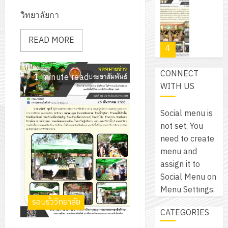
กรกฎาค
(พ.ศ.
ให้
ฝึก
2026
วิทยาลัยกา
6
2570
กับ
อบรม
สิงหาคม
–
แผนก
ลูก
READ MORE
0
2026
4
พ.ศ.
วิชา
เสือ
2574)
อิเล็กทรอ
จิต
0
และ
โดย
CONNECT
อาสา
1 minute read
โครงการ
โครงการ
ได้
WITH US
พระราชท
สัมมนา
ประชุม
รับ
ใน
ระหว่าง
เชิง
การ
Social menu is
สถาน
ครู
ปฏิบัติ
5
สนับสนุน
not set. You
ศึกษา
ที่
การ
จาก
need to create
ประจำ
ปรึกษา
จัด
บริษัท
menu and
ปี
และ
เนรมิต
ทำ
มิ
assign it to
การ
ผู้
สวน
แผน
นิ
Social Menu on
ศึกษา
ปกครอง
สวย
ปฏิบัติ
เอ
Menu Settings.
2569
เพื่อ
สไตล์
ราชการ
เจอร์
รอบรั้ววิทยาลัย
1
สร้าง
รักษ์
ประจำ
CATEGORIES
โซลูชั่น
12
ภูมิคุ้มกัน
โลก!
ปีงบประ
ส์