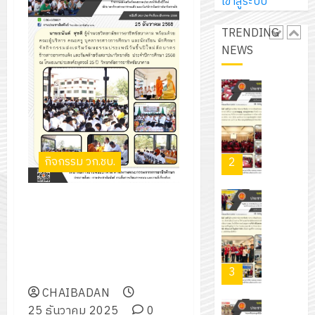
เข้าสู่ระบบ
สวน
นิ
ศึกษา
ปกครอง
สวย
เอ
2569
TRENDING
เพื่อ
สไตล์
เจอร์
1
NEWS
สร้าง
รักษ์
โซลูชั่น
12
ภูมิคุ้มกัน
โลก!
ส์
กรกฎาค
ให้
ด้วย
โครงการ
จำกัด
2026
กับ
แผ่น
จัด
นักเรียน
พื้น
ทำ
13
0
นักศึกษา
ทาง
แผน
กรกฎาค
2
ประจำ
เดิน
กิจกรรม วก.ชบ.
พัฒนากา
2026
ปี
แนว
จัดการ
การ
ใหม่
ศึกษา
กิจกรรมส่งเสริมวัฒนธรรม
รับ
0
ศึกษา
เพียง
ของ
ประเพณีวันขึ้นปีใหม่ตักบาตร
ชุด
1
แผ่น
สาน
ข้าวสารอาหารแห้ง และวันคล้าย
ฝึก
/
ละ
ศึกษา
วันสถาปนาวิทยาลัย ประจำปีการ
PLC
2569
3
30
ระยะ
ศึกษา 2568
สำหรับ
บาท
5
เขียน
CHAIBADAN
12
เท่านั้น!
ปี
โปรแกรม
25 ธันวาคม 2025
0
โครงการ