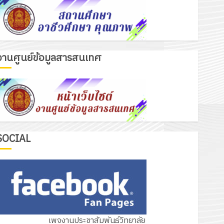
งานศูนย์ข้อมูลสารสนเทศ
เรื่องเด่นวันนี้
รับชุดฝึก PLC สำหรับเขียนโปรแกรม ให้
กับแผนกวิชาอิเล็กทรอนิกส์ โดยได้รับ
การสนับสนุนจากบริษัท มินิเอเจอร์
3
โซลูชั่นส์ จำกัด
13 กรกฎาคม 2026
0
รอบรั้ววิทยาลัย
SOCIAL
โครงการฝึกอบรมลูกเสือจิตอาสา
พระราชทานในสถานศึกษาประจำปีการ
ศึกษา 2569
4
12 กรกฎาคม 2026
0
กิจกรรม วก.ชบ.
เพจงานประชาสัมพันธ์วิทยาลัย