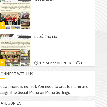
18 กรกฎาคม 2026
0
รับชุดฝึก PLC สำหรับเขียนโปรแกรม ให้
กับแผนกวิชาอิเล็กทรอนิกส์ โดยได้รับ
การสนับสนุนจากบริษัท มินิเอเจอร์
3
โซลูชั่นส์ จำกัด
13 กรกฎาคม 2026
0
รอบรั้ววิทยาลัย
โครงการฝึกอบรมลูกเสือจิตอาสา
พระราชทานในสถานศึกษาประจำปีการ
ศึกษา 2569
4
12 กรกฎาคม 2026
0
CONNECT WITH US
กิจกรรม วก.ชบ.
โครงการสัมมนาระหว่างครูที่ปรึกษาและ
ocial menu is not set. You need to create menu and
ผู้ปกครอง เพื่อสร้างภูมิคุ้มกันให้กับ
ssign it to Social Menu on Menu Settings.
นักเรียน นักศึกษา ประจำปีการศึกษา 1
5
/ 2569
CATEGORIES
12 กรกฎาคม 2026
0