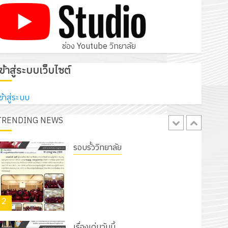
โครงการสัมมนาระหว่างครูที่ปรึกษาและ
ผู้ปกครอง เพื่อสร้างภูมิคุ้มกันให้กับ
นักเรียน นักศึกษา ประจำปีการศึกษา 1
5
/ 2569
ช่อง Youtube วิทยาลัย
12 กรกฎาคม 2026
0
รอบรั้ววิทยาลัย
เข้าสู่ระบบเว็บไซต์
เนรมิตสวนสวย สไตล์รักษ์โลก! ด้วย
แผ่นพื้นทางเดินแนวใหม่ เพียงแผ่นละ
ข้าสู่ระบบ
30 บาทเท่านั้น!
TRENDING NEWS
1
6 สิงหาคม 2026
0
รอบรั้ววิทยาลัย
โครงการจัดทำแผนพัฒนาการจัดการ
ศึกษาของสานศึกษา ระยะ 5 ปี (พ.ศ.
2570 – พ.ศ. 2574) และโครงการ
2
ประชุมเชิงปฏิบัติการจัดทำแผนปฏิบัติ
ราชการ ประจำปีงบประมาณ พ.ศ.
2570
เรื่องเด่นวันนี้