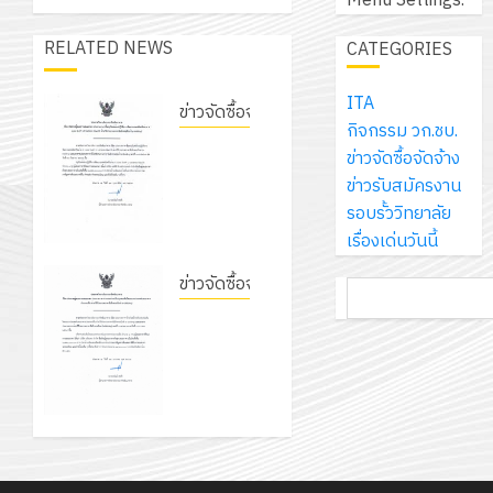
Menu Settings.
เอ
2569
เพื่อ
สไตล์
ราชการ
เจอร์
1
สร้าง
RELATED NEWS
CATEGORIES
รักษ์
ประจำ
โซลูชั่น
12
ภูมิคุ้มกัน
โลก!
ปีงบประ
ส์
กรกฎาค
ให้
ITA
ด้วย
พ.ศ.
โครงการ
ข่าวจัดซื้อจัดจ้าง
จำกัด
2026
กับ
กิจกรรม วก.ชบ.
แผ่น
2570
จัด
ประกาศ
นักเรียน
ข่าวจัดซื้อจัดจ้าง
พื้น
ทำ
13
วิทยาลัย
0
นักศึกษา
ข่าวรับสมัครงาน
ทาง
18
แผน
กรกฎาค
การอาชีพ
2
ประจำ
รอบรั้ววิทยาลัย
เดิน
กรกฎาค
พัฒนากา
2026
ชัยบาดาล
ปี
เรื่องเด่นวันนี้
แนว
2026
จัดการ
เรื่อง
การ
ใหม่
ศึกษา
รับ
0
ประกาศผู้
ข่าวจัดซื้อจัดจ้าง
ค้นหา
ศึกษา
เพียง
ของ
0
ชุด
ชนะการ
ประกาศ
1
แผ่น
สาน
ฝึก
เสนอ
วิทยาลัย
/
ละ
ศึกษา
PLC
ราคา
การอาชีพ
2569
3
30
ระยะ
สำหรับ
ประกวด
ชัยบาดาล
บาท
5
เขียน
ราคาซื้อ
เรื่อง
12
เท่านั้น!
ปี
โปรแกรม
ครุภัณฑ์
โครงการ
ประกาศผู้
กรกฎาค
(พ.ศ.
ให้
ห้อง
ฝึก
ชนะการ
2026