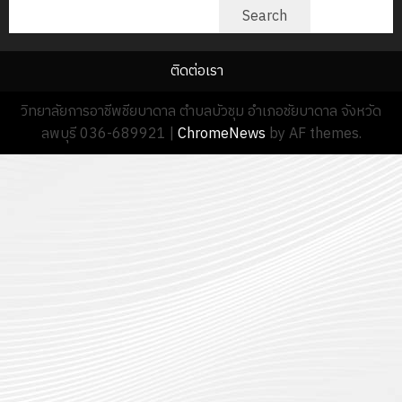
2570
ค้นหา
2026
Search
bidding)
นักเรียน
13
0
0
นักศึกษา
18
กรกฎาค
14
ประจำ
ติดต่อเรา
กรกฎาค
2026
มกราคม
ปี
2026
2026
การ
วิทยาลัยการอาชีพชียบาดาล ตำบลบัวชุม อำเภอชัยบาดาล จังหวัด
0
0
ศึกษา
ลพบุรี 036-689921
|
ChromeNews
by AF themes.
0
1
/
2569
12
กรกฎาค
2026
0