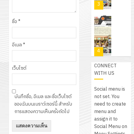
PLC
2569
3
30
ระยะ
สำหรับ
บาท
5
เขียน
12
เท่านั้น!
ปี
ชื่อ
*
โปรแกรม
โครงการ
กรกฎาค
(พ.ศ.
ให้
ฝึก
2026
6
2570
กับ
อบรม
สิงหาคม
–
อีเมล
*
แผนก
ลูก
0
2026
4
พ.ศ.
วิชา
เสือ
2574)
อิเล็กทรอ
จิต
0
CONNECT
และ
โดย
เว็บไซต์
อาสา
โครงการ
WITH US
โครงการ
ได้
พระราชท
สัมมนา
ประชุม
รับ
ใน
ระหว่าง
เชิง
Social menu is
การ
สถาน
ครู
ปฏิบัติ
not set. You
บันทึกชื่อ, อีเมล และชื่อเว็บไซต์
5
สนับสนุน
ศึกษา
ที่
การ
need to create
ของฉันบนเบราว์เซอร์นี้ สำหรับ
จาก
ประจำ
ปรึกษา
จัด
menu and
การแสดงความเห็นครั้งถัดไป
บริษัท
ปี
และ
เนรมิต
ทำ
assign it to
มิ
การ
ผู้
สวน
แผน
Social Menu on
นิ
ศึกษา
ปกครอง
สวย
ปฏิบัติ