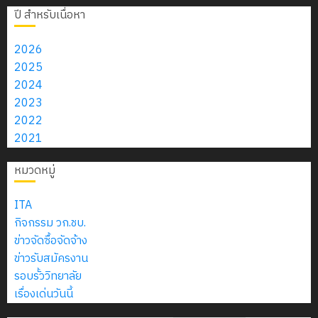
6
2570
กับ
ปฏิบัติ
อบรม
เสนอ
ปี สำหรับเนื่อหา
สิงหาคม
–
แผนก
การ
ลูก
ราคา
0
2026
4
พ.ศ.
วิชา
พัฒนา
เสือ
ประกวด
2026
2574)
อิเล็กทรอ
แอพพลิ
จิต
ราคาจ้าง
2025
0
และ
โดย
เคชั่นด้วย
อาสา
ก่อสร้าง
2024
โครงการ
โครงการ
ได้
X code
พระราชท
ปรับปรุง
2023
สัมมนา
ประชุม
รับ
Swift UI
ใน
ต่อเติม
2022
ระหว่าง
เชิง
การ
บนระบบ
สถาน
โดม
2021
ครู
ปฏิบัติ
5
สนับสนุน
MacOS
ศึกษา
อเนกประสงค์
ที่
การ
จาก
ด้วยวิธี
หมวดหมู่
ประจำ
และ
ปรึกษา
จัด
บริษัท
ประกวด
ปี
อาคาร
และ
ทำ
มิ
ราคา
ITA
การ
ประกอบ
ผู้
แผน
นิ
อิเล็กทรอนิกส์
กิจกรรม วก.ชบ.
ศึกษา
อื่น ด้วย
ปกครอง
ปฏิบัติ
เอ
(e-
ข่าวจัดซื้อจัดจ้าง
2569
วิธี
เพื่อ
ราชการ
เจอร์
bidding)
ข่าวรับสมัครงาน
ประกวด
สร้าง
ประจำ
โซลูชั่น
รอบรั้ววิทยาลัย
ราคา
12
ภูมิคุ้มกัน
ปีงบประ
ส์
เรื่องเด่นวันนี้
19
อิเล็กทรอนิกส์
กรกฎาค
ให้
พ.ศ.
จำกัด
กุมภาพันธ์
(e-
2026
กับ