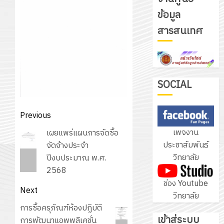
ข้อมูล
รับ
สารสนเทศ
ชุด
ฝึก
PLC
3
สำหรับ
เขียน
SOCIAL
โปรแกรม
โครงการ
ให้
ฝึก
Post
Previous
กับ
อบรม
navigation
เพจงาน
Previous
เผยแพร่แผนการจัดซื้อ
แผนก
ลูก
4
ประชาสัมพันธ์
post:
จัดจ้างประจำ
วิชา
เสือ
วิทยาลัย
ปีงบประมาณ พ.ศ.
อิเล็กทรอ
จิต
2568
โดย
อาสา
โครงการ
ช่อง Youtube
ได้
พระราชท
สัมมนา
Next
วิทยาลัย
รับ
ใน
ระหว่าง
Next
การซื้อครุภัณฑ์ห้องปฏิบัติ
การ
สถาน
ครู
เข้าสู่ระบบ
post:
การพัฒนาแอพพลิเคชั่น
5
สนับสนุน