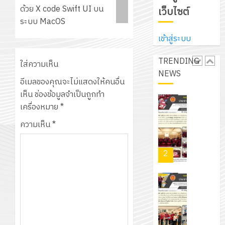
ศึกษา
ที่
ด้วย X code Swift UI บน
จาก
เว็บไซต์
ประจำ
ปรึกษา
ระบบ MacOS
บริษัท
ปี
และ
เนรมิต
มิ
การ
เข้าสู่ระบบ
ผู้
สวน
นิ
ศึกษา
ปกครอง
สวย
เอ
TRENDING
2569
ใส่ความเห็น
เพื่อ
สไตล์
เจอร์
NEWS
1
สร้าง
รักษ์
อีเมลของคุณจะไม่แสดงให้คนอื่น
โซลูชั่น
12
ภูมิคุ้มกัน
โลก!
เห็น
ช่องข้อมูลจำเป็นถูกทำ
ส์
กรกฎาค
ให้
ด้วย
เครื่องหมาย
*
โครงการ
จำกัด
2026
กับ
แผ่น
จัด
ความเห็น
*
นักเรียน
พื้น
ทำ
13
0
นักศึกษา
ทาง
แผน
กรกฎาค
2
ประจำ
เดิน
พัฒนากา
2026
ปี
แนว
จัดการ
การ
ใหม่
ศึกษา
รับ
0
ศึกษา
เพียง
ของ
ชุด
1
แผ่น
สาน
ฝึก
/
ละ
ศึกษา