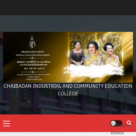
Skip
to
content
CHAIBADAN INDUSTRIAL AND COMMUNITY EDUCATION
COLLEGE
Primary
Light/Dark
Menu
Button