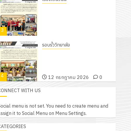
18 กรกฎาคม 2026
0
รับชุดฝึก PLC สำหรับเขียนโปรแกรม ให้
กับแผนกวิชาอิเล็กทรอนิกส์ โดยได้รับ
การสนับสนุนจากบริษัท มินิเอเจอร์
3
โซลูชั่นส์ จำกัด
13 กรกฎาคม 2026
0
รอบรั้ววิทยาลัย
โครงการฝึกอบรมลูกเสือจิตอาสา
พระราชทานในสถานศึกษาประจำปีการ
ศึกษา 2569
4
12 กรกฎาคม 2026
0
CONNECT WITH US
กิจกรรม วก.ชบ.
โครงการสัมมนาระหว่างครูที่ปรึกษาและ
ocial menu is not set. You need to create menu and
ผู้ปกครอง เพื่อสร้างภูมิคุ้มกันให้กับ
ssign it to Social Menu on Menu Settings.
นักเรียน นักศึกษา ประจำปีการศึกษา 1
5
/ 2569
CATEGORIES
12 กรกฎาคม 2026
0