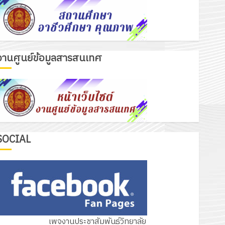
งานศูนย์ข้อมูลสารสนเทศ
เรื่องเด่นวันนี้
รับชุดฝึก PLC สำหรับเขียนโปรแกรม ให้
กับแผนกวิชาอิเล็กทรอนิกส์ โดยได้รับ
การสนับสนุนจากบริษัท มินิเอเจอร์
3
โซลูชั่นส์ จำกัด
13 กรกฎาคม 2026
0
รอบรั้ววิทยาลัย
SOCIAL
โครงการฝึกอบรมลูกเสือจิตอาสา
พระราชทานในสถานศึกษาประจำปีการ
ศึกษา 2569
4
12 กรกฎาคม 2026
0
กิจกรรม วก.ชบ.
เพจงานประชาสัมพันธ์วิทยาลัย