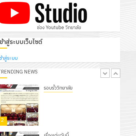
โครงการสัมมนาระหว่างครูที่ปรึกษาและ
ผู้ปกครอง เพื่อสร้างภูมิคุ้มกันให้กับ
นักเรียน นักศึกษา ประจำปีการศึกษา 1
5
/ 2569
ช่อง Youtube วิทยาลัย
12 กรกฎาคม 2026
0
รอบรั้ววิทยาลัย
เข้าสู่ระบบเว็บไซต์
เนรมิตสวนสวย สไตล์รักษ์โลก! ด้วย
แผ่นพื้นทางเดินแนวใหม่ เพียงแผ่นละ
ข้าสู่ระบบ
30 บาทเท่านั้น!
TRENDING NEWS
1
6 สิงหาคม 2026
0
รอบรั้ววิทยาลัย
โครงการจัดทำแผนพัฒนาการจัดการ
ศึกษาของสานศึกษา ระยะ 5 ปี (พ.ศ.
2570 – พ.ศ. 2574) และโครงการ
2
ประชุมเชิงปฏิบัติการจัดทำแผนปฏิบัติ
ราชการ ประจำปีงบประมาณ พ.ศ.
2570
เรื่องเด่นวันนี้