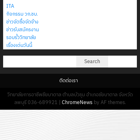
0
18
กรกฎาค
ITA
ประจำ
กรกฎาค
2026
กิจกรรม วก.ชบ.
ปี
2026
ข่าวจัดซื้อจัดจ้าง
การ
0
ข่าวรับสมัครงาน
ศึกษา
0
รอบรั้ววิทยาลัย
1
เรื่องเด่นวันนี้
/
2569
ค้นหา
Search
12
กรกฎาค
ติดต่อเรา
2026
วิทยาลัยการอาชีพชียบาดาล ตำบลบัวชุม อำเภอชัยบาดาล จังหวัด
ลพบุรี 036-689921
|
ChromeNews
by AF themes.
0