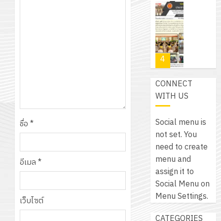
เขียน
12
เท่านั้น!
ปี
โปรแกรม
โครงการ
กรกฎาค
(พ.ศ.
ให้
ฝึก
2026
6
2570
กับ
อบรม
สิงหาคม
–
แผนก
ลูก
0
2026
4
พ.ศ.
วิชา
เสือ
2574)
อิเล็กทรอ
จิต
0
CONNECT
และ
โดย
อาสา
โครงการ
WITH US
โครงการ
ได้
พระราชท
สัมมนา
ประชุม
รับ
ใน
ระหว่าง
เชิง
Social menu is
การ
ชื่อ
*
สถาน
ครู
ปฏิบัติ
not set. You
5
สนับสนุน
ศึกษา
ที่
การ
need to create
จาก
ประจำ
ปรึกษา
จัด
menu and
บริษัท
อีเมล
*
ปี
และ
เนรมิต
ทำ
assign it to
มิ
การ
ผู้
สวน
แผน
Social Menu on
นิ
ศึกษา
ปกครอง
สวย
ปฏิบัติ
Menu Settings.
เอ
2569
เว็บไซต์
เพื่อ
สไตล์
ราชการ
เจอร์
1
สร้าง
CATEGORIES
รักษ์
ประจำ