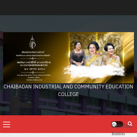
Skip
to
content
CHAIBADAN INDUSTRIAL AND COMMUNITY EDUCATION
COLLEGE
Primary
Light/Dark
Menu
Button