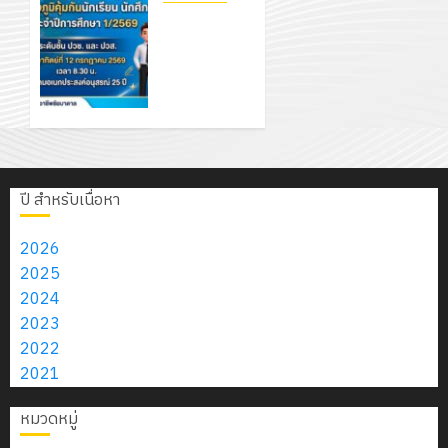
2026
4
พ.ศ.
วิชา
ปกครอง
เสือ
โครงการ
2574)
อิเล็กทรอ
เพื่อสร้าง
จิต
ประชุม
0
และ
โดย
ภูมิคุ้มกัน
อาสา
สัมมนา
โครงการ
โครงการ
ได้
ให้กับ
พระราชท
ครูผู้
สัมมนา
ประชุม
รับ
นักเรียน
ใน
ปกครอง
ระหว่าง
เชิง
การ
นักศึกษา
สถาน
เพื่อสร้าง
ครู
ปฏิบัติ
5
สนับสนุน
ประจำปี
ศึกษา
ภูมิคุ้มกัน
ที่
การ
จาก
การ
ประจำ
นักเรียน
ปรึกษา
ปี สำหรับเนื่อหา
จัด
บริษัท
ศึกษา 1 /
ปี
นักศึกษา
และ
ทำ
มิ
2569
การ
ประจำปี
ผู้
2026
แผน
นิ
ศึกษา
การ
ปกครอง
2025
ปฏิบัติ
เอ
2569
12
ศึกษา
เพื่อ
2024
ราชการ
เจอร์
กรกฎาคม
1/2569
สร้าง
2023
ประจำ
โซลูชั่น
2026
12
ภูมิคุ้มกัน
2022
ปีงบประ
ส์
0
กรกฎาค
ให้
2021
7
พ.ศ.
จำกัด
2026
กับ
กรกฎาคม
2570
หมวดหมู่
นักเรียน
2026
13
0
นักศึกษา