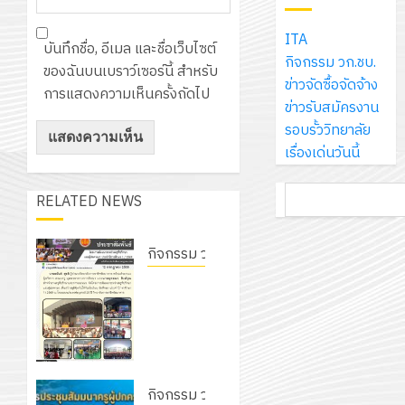
โซลูชั่น
12
ภูมิคุ้มกัน
โลก!
ปีงบประ
ส์
กรกฎาค
ให้
ITA
ด้วย
พ.ศ.
โครงการ
จำกัด
บันทึกชื่อ, อีเมล และชื่อเว็บไซต์
2026
กับ
กิจกรรม วก.ชบ.
แผ่น
2570
จัด
ของฉันบนเบราว์เซอร์นี้ สำหรับ
นักเรียน
ข่าวจัดซื้อจัดจ้าง
พื้น
ทำ
การแสดงความเห็นครั้งถัดไป
13
0
นักศึกษา
ข่าวรับสมัครงาน
ทาง
18
แผน
กรกฎาค
2
ประจำ
รอบรั้ววิทยาลัย
เดิน
กรกฎาค
พัฒนากา
2026
ปี
เรื่องเด่นวันนี้
แนว
2026
จัดการ
การ
ใหม่
ศึกษา
รับ
0
ค้นหา
ศึกษา
เพียง
RELATED NEWS
ของ
0
ชุด
1
แผ่น
สาน
ฝึก
/
ละ
ศึกษา
กิจกรรม วก.ชบ.
PLC
2569
3
30
ระยะ
สำหรับ
โครงการ
บาท
5
เขียน
สัมมนา
12
เท่านั้น!
ปี
โปรแกรม
ระหว่าง
โครงการ
กรกฎาค
(พ.ศ.
ให้
ครูที่
ฝึก
2026
6
2570
กับ
ปรึกษา
อบรม
สิงหาคม
–
แผนก
และผู้
กิจกรรม วก.ชบ.
ลูก
0