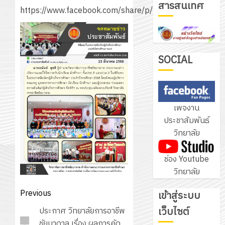
สารสนเทศ
ชุด
https://www.facebook.com/share/p/1AwbpU6fmR
ฝึก
PLC
3
สำหรับ
เขียน
SOCIAL
โปรแกรม
โครงการ
ให้
ฝึก
กับ
อบรม
เพจงาน
แผนก
ลูก
4
ประชาสัมพันธ์
วิชา
เสือ
วิทยาลัย
อิเล็กทรอ
จิต
โดย
อาสา
โครงการ
ช่อง Youtube
ได้
พระราชท
สัมมนา
วิทยาลัย
รับ
ใน
ระหว่าง
การ
สถาน
ครู
Post
Previous
เข้าสู่ระบบ
5
สนับสนุน
ศึกษา
ที่
navigation
จาก
เว็บไซต์
Previous
ประกาศ วิทยาลัยการอาชีพ
ประจำ
ปรึกษา
บริษัท
post:
ชัยบาดาล เรื่อง ผลการคัด