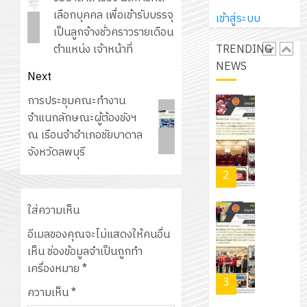
ปี
และ
เนรมิต
มิ
เลือกบุคคล เพื่อเข้ารับบรรจุ
การ
เข้าสู่ระบบ
ผู้
สวน
นิ
เป็นลูกจ้างชั่วคราวรายเดือน
ศึกษา
ปกครอง
สวย
เอ
TRENDING
ตำแหน่ง เจ้าหน้าที่
2569
เพื่อ
สไตล์
เจอร์
NEWS
1
สร้าง
รักษ์
Next
โซลูชั่น
12
ภูมิคุ้มกัน
โลก!
ส์
Next
การประชุมคณะทำงาน
กรกฎาค
ให้
ด้วย
โครงการ
จำกัด
post:
จำแนกลักษณะผู้ต้องขังฯ
2026
กับ
แผ่น
จัด
ณ เรือนจำอำเภอชัยบาดาล
นักเรียน
พื้น
ทำ
จังหวัดลพบุรี
13
0
นักศึกษา
ทาง
แผน
กรกฎาค
2
ประจำ
เดิน
พัฒนากา
2026
ปี
แนว
จัดการ
การ
ใส่ความเห็น
ใหม่
ศึกษา
รับ
0
ศึกษา
เพียง
อีเมลของคุณจะไม่แสดงให้คนอื่น
ของ
ชุด
1
แผ่น
เห็น
ช่องข้อมูลจำเป็นถูกทำ
สาน
ฝึก
/
ละ
เครื่องหมาย
*
ศึกษา
PLC
2569
3
30
ระยะ
สำหรับ
ความเห็น
*
บาท
5