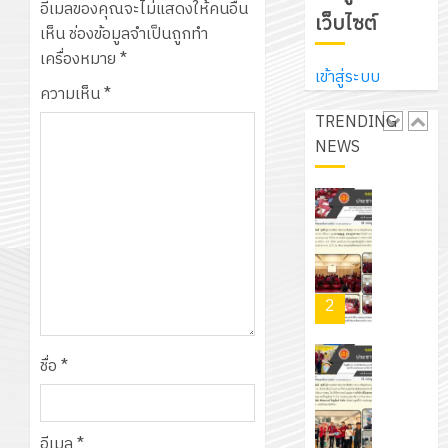
ศึกษา
ที่
อีเมลของคุณจะไม่แสดงให้คนอื่น
จาก
เว็บไซต์
ประจำ
ปรึกษา
เห็น
ช่องข้อมูลจำเป็นถูกทำ
บริษัท
ปี
และ
เครื่องหมาย
*
เนรมิต
มิ
การ
เข้าสู่ระบบ
ผู้
สวน
ความเห็น
*
นิ
ศึกษา
ปกครอง
สวย
เอ
TRENDING
2569
เพื่อ
สไตล์
เจอร์
NEWS
1
สร้าง
รักษ์
โซลูชั่น
12
ภูมิคุ้มกัน
โลก!
ส์
กรกฎาค
ให้
ด้วย
โครงการ
จำกัด
2026
กับ
แผ่น
จัด
นักเรียน
พื้น
ทำ
13
0
นักศึกษา
ทาง
แผน
กรกฎาค
2
ประจำ
เดิน
พัฒนากา
2026
ปี
แนว
จัดการ
การ
ใหม่
ชื่อ
*
ศึกษา
รับ
0
ศึกษา
เพียง
ของ
ชุด
1
แผ่น
สาน
ฝึก
/
ละ
ศึกษา
อีเมล
*