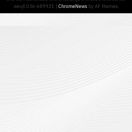
2570
ลพบุรี 036-689921
|
ChromeNews
by AF themes.
นักเรียน
13
0
นักศึกษา
18
กรกฎาค
ประจำ
กรกฎาค
2026
ปี
2026
การ
0
ศึกษา
0
1
/
2569
12
กรกฎาค
2026
0