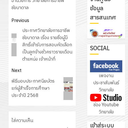
อำนวยการ วิทยาลัยการอาชีพ
ชัยบาดาล
ข้อมูล
รับ
สารสนเทศ
ชุด
Post
Previous
ฝึก
navigation
Previous
ประกาศวิทยาลัยการอาชีพ
PLC
3
post:
ชัยบาดาล เรื่อง รายชื่อผู้มี
สำหรับ
สิทธิ์เข้ารับการสอบคัดเลือก
เขียน
SOCIAL
เป็นลูกจ้างชั่วคราวรายเดือน
โปรแกรม
โครงการ
ตำแหน่ง เจ้าหน้าที่
ให้
ฝึก
กับ
Next
อบรม
เพจงาน
แผนก
ลูก
Next
พิธีมอบประกาศนียบัตร
4
ประชาสัมพันธ์
วิชา
เสือ
post:
แก่ผู้สำเร็จการศึกษา
วิทยาลัย
อิเล็กทรอ
จิต
ประจำปี 2568
โดย
อาสา
โครงการ
ช่อง Youtube
ได้
พระราชท
สัมมนา
วิทยาลัย
รับ
ใน
ระหว่าง
การ
ใส่ความเห็น
สถาน
ครู
เข้าสู่ระบบ
5
สนับสนุน