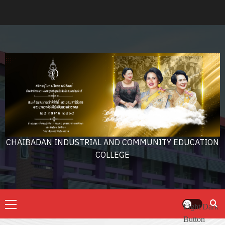
Skip
to
content
CHAIBADAN INDUSTRIAL AND COMMUNITY EDUCATION
COLLEGE
Primary
Light/Dark
Menu
Button