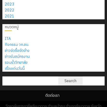
6
2570
กับ
กรกฎาคม
ตำแหน่ง
อบรม
2023
สิงหาคม
–
แผนก
2026
ครูพิเศษ
ลูก
2022
0
2026
4
พ.ศ.
วิชา
0
เสือ
2021
2574)
อิเล็กทรอ
จิต
7
0
และ
โดย
หมวดหมู่
อาสา
กรกฎาคม
โครงการ
โครงการ
ได้
พระราชท
2026
สัมมนา
ประชุม
รับ
ITA
ใน
0
ระหว่าง
เชิง
การ
กิจกรรม วก.ชบ.
สถาน
ครู
ปฏิบัติ
5
สนับสนุน
ข่าวจัดซื้อจัดจ้าง
ศึกษา
ที่
การ
จาก
ข่าวรับสมัครงาน
ประจำ
ปรึกษา
จัด
บริษัท
รอบรั้ววิทยาลัย
ปี
และ
ทำ
มิ
เรื่องเด่นวันนี้
การ
ผู้
แผน
นิ
ศึกษา
ปกครอง
ปฏิบัติ
ค้นหา
เอ
Search
2569
เพื่อ
ราชการ
เจอร์
สร้าง
ประจำ
โซลูชั่น
12
ภูมิคุ้มกัน
ติดต่อเรา
ปีงบประ
ส์
กรกฎาค
ให้
พ.ศ.
จำกัด
วิทยาลัยการอาชีพชียบาดาล ตำบลบัวชุม อำเภอชัยบาดาล จังหวัด
2026
กับ