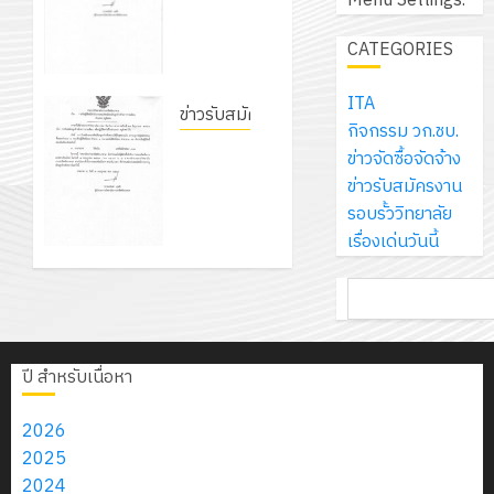
Menu Settings.
เอ
วิทยาลัย
2569
เพื่อ
สไตล์
ราชการ
เจอร์
การอาชีพ
1
สร้าง
CATEGORIES
รักษ์
ประจำ
โซลูชั่น
ชัยบาดาล
12
ภูมิคุ้มกัน
โลก!
ปีงบประ
ส์
เรื่อง ผล
กรกฎาค
ให้
ITA
ด้วย
พ.ศ.
โครงการ
จำกัด
การคัด
ข่าวรับสมัครงาน
2026
กับ
กิจกรรม วก.ชบ.
แผ่น
2570
จัด
เลือก
ประกาศ
นักเรียน
ข่าวจัดซื้อจัดจ้าง
พื้น
ทำ
บุคคล
13
วิทยาลัย
0
นักศึกษา
ข่าวรับสมัครงาน
ทาง
18
แผน
เพื่อเข้า
กรกฎาค
การอาชีพ
2
ประจำ
รอบรั้ววิทยาลัย
เดิน
กรกฎาค
พัฒนากา
บรรจุเป็น
2026
ชัยบาดาล
ปี
เรื่องเด่นวันนี้
แนว
2026
จัดการ
ลูกจ้าง
เรื่อง ราย
การ
ใหม่
ศึกษา
ชั่วคราว
รับ
0
ชื่อผู้มี
ค้นหา
ศึกษา
เพียง
ของ
0
รายเดือน
ชุด
สิทธิ์เข้า
1
แผ่น
สาน
ตำแหน่ง
ฝึก
รับการ
/
ละ
ศึกษา
ครูพิเศษ
PLC
สอบคัด
2569
ปี สำหรับเนื่อหา
3
30
ระยะ
สาขาช่าง
สำหรับ
เลือก
บาท
5
อิเล็กทรอนิกส์
เขียน
ลูกจ้าง
2026
12
เท่านั้น!
ปี
โปรแกรม
ชั่วคราว
โครงการ
2025
กรกฎาค
(พ.ศ.
ให้
9
รายเดือน
ฝึก
2024
2026