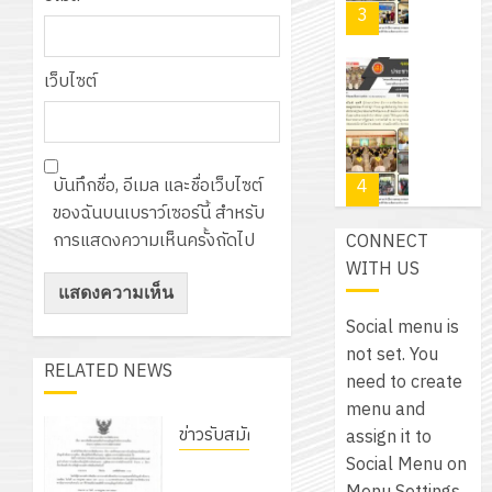
PLC
2569
3
30
ระยะ
สำหรับ
บาท
5
เขียน
12
เท่านั้น!
ปี
เว็บไซต์
โปรแกรม
โครงการ
กรกฎาค
(พ.ศ.
ให้
ฝึก
2026
6
2570
กับ
อบรม
สิงหาคม
–
แผนก
ลูก
0
บันทึกชื่อ, อีเมล และชื่อเว็บไซต์
2026
4
พ.ศ.
วิชา
เสือ
ของฉันบนเบราว์เซอร์นี้ สำหรับ
2574)
อิเล็กทรอ
จิต
การแสดงความเห็นครั้งถัดไป
0
CONNECT
และ
โดย
อาสา
โครงการ
WITH US
โครงการ
ได้
พระราชท
สัมมนา
ประชุม
รับ
ใน
ระหว่าง
เชิง
Social menu is
การ
สถาน
ครู
ปฏิบัติ
not set. You
5
สนับสนุน
ศึกษา
RELATED NEWS
ที่
การ
need to create
จาก
ประจำ
ปรึกษา
จัด
menu and
บริษัท
ปี
และ
เนรมิต
ทำ
ข่าวรับสมัครงาน
assign it to
มิ
การ
ผู้
สวน
แผน
Social Menu on
นิ
ประกาศ
ศึกษา
ปกครอง
สวย
ปฏิบัติ