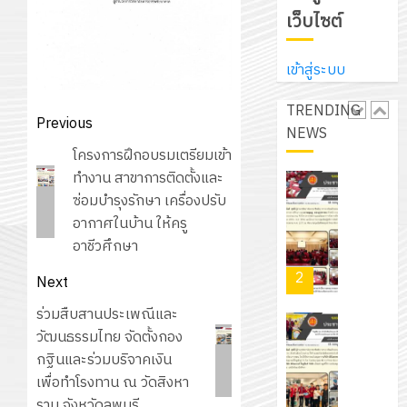
ศึกษา
ที่
จาก
เว็บไซต์
ประจำ
ปรึกษา
บริษัท
ปี
และ
เนรมิต
มิ
การ
เข้าสู่ระบบ
ผู้
สวน
นิ
ศึกษา
ปกครอง
สวย
เอ
TRENDING
2569
เพื่อ
Post
Previous
สไตล์
เจอร์
NEWS
1
สร้าง
navigation
รักษ์
โซลูชั่น
Previous
โครงการฝึกอบรมเตรียมเข้า
12
ภูมิคุ้มกัน
โลก!
ส์
post:
ทำงาน สาขาการติดตั้งและ
กรกฎาค
ให้
ด้วย
โครงการ
จำกัด
ซ่อมบำรุงรักษา เครื่องปรับ
2026
กับ
แผ่น
จัด
อากาศในบ้าน ให้ครู
นักเรียน
พื้น
ทำ
อาชีวศึกษา
13
0
นักศึกษา
ทาง
แผน
กรกฎาค
2
ประจำ
Next
เดิน
พัฒนากา
2026
ปี
แนว
จัดการ
Next
ร่วมสืบสานประเพณีและ
การ
ใหม่
ศึกษา
post:
วัฒนธรรมไทย จัดตั้งกอง
รับ
0
ศึกษา
เพียง
ของ
กฐินและร่วมบริจาคเงิน
ชุด
1
แผ่น
สาน
เพื่อทำโรงทาน ณ วัดสิงหา
ฝึก
/
ละ
ศึกษา
ราม จังหวัดลพบุรี