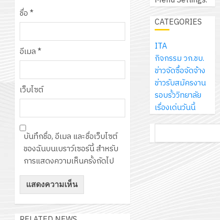
Menu Settings.
เอ
2569
เพื่อ
สไตล์
ราชการ
ชื่อ
*
เจอร์
1
สร้าง
CATEGORIES
รักษ์
ประจำ
โซลูชั่น
12
ภูมิคุ้มกัน
โลก!
ปีงบประ
ส์
กรกฎาค
ให้
ITA
ด้วย
พ.ศ.
โครงการ
จำกัด
อีเมล
*
2026
กับ
กิจกรรม วก.ชบ.
แผ่น
2570
จัด
นักเรียน
ข่าวจัดซื้อจัดจ้าง
พื้น
ทำ
13
0
นักศึกษา
ข่าวรับสมัครงาน
ทาง
18
แผน
กรกฎาค
เว็บไซต์
2
ประจำ
รอบรั้ววิทยาลัย
เดิน
กรกฎาค
พัฒนากา
2026
ปี
เรื่องเด่นวันนี้
แนว
2026
จัดการ
การ
ใหม่
ศึกษา
รับ
0
ค้นหา
ศึกษา
เพียง
ของ
0
บันทึกชื่อ, อีเมล และชื่อเว็บไซต์
ชุด
1
แผ่น
สาน
ของฉันบนเบราว์เซอร์นี้ สำหรับ
ฝึก
/
ละ
ศึกษา
การแสดงความเห็นครั้งถัดไป
PLC
2569
3
30
ระยะ
สำหรับ
บาท
5
เขียน
12
เท่านั้น!
ปี
โปรแกรม
โครงการ
กรกฎาค
(พ.ศ.
ให้
ฝึก
2026
RELATED NEWS