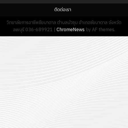
ติดต่อเรา
วิทยาลัยการอาชีพชียบาดาล ตำบลบัวชุม อำเภอชัยบาดาล จังหวัด
ลพบุรี 036-689921
|
ChromeNews
by AF themes.