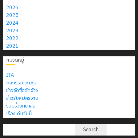
2570
สาขาช่าง
เลือก
นักเรียน
2026
อิเล็กทรอนิกส์
13
ลูกจ้าง
0
นักศึกษา
2025
18
กรกฎาค
ชั่วคราว
ประจำ
2024
กรกฎาค
2026
9
รายเดือน
ปี
2023
2026
กรกฎาคม
ตำแหน่ง
การ
2022
0
2026
ครูพิเศษ
ศึกษา
2021
0
0
1
หมวดหมู่
/
7
2569
กรกฎาคม
ITA
2026
กิจกรรม วก.ชบ.
0
12
ข่าวจัดซื้อจัดจ้าง
กรกฎาค
ข่าวรับสมัครงาน
2026
รอบรั้ววิทยาลัย
เรื่องเด่นวันนี้
0
ค้นหา
Search