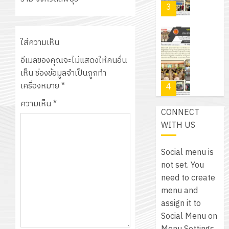
PLC
2569
3
30
ระยะ
สำหรับ
บาท
5
เขียน
12
เท่านั้น!
ปี
โปรแกรม
โครงการ
ใส่ความเห็น
กรกฎาค
(พ.ศ.
ให้
ฝึก
2026
อีเมลของคุณจะไม่แสดงให้คนอื่น
6
2570
กับ
อบรม
เห็น
ช่องข้อมูลจำเป็นถูกทำ
สิงหาคม
–
แผนก
ลูก
0
เครื่องหมาย
*
2026
4
พ.ศ.
วิชา
เสือ
2574)
อิเล็กทรอ
ความเห็น
*
จิต
0
CONNECT
และ
โดย
อาสา
โครงการ
WITH US
โครงการ
ได้
พระราชท
สัมมนา
ประชุม
รับ
ใน
ระหว่าง
เชิง
Social menu is
การ
สถาน
ครู
ปฏิบัติ
not set. You
5
สนับสนุน
ศึกษา
ที่
การ
need to create
จาก
ประจำ
ปรึกษา
จัด
menu and
บริษัท
ปี
และ
เนรมิต
ทำ
assign it to
มิ
การ
ผู้
สวน
แผน
Social Menu on
นิ
ศึกษา
ปกครอง
สวย
ปฏิบัติ