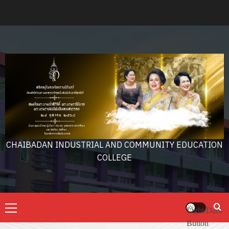
Skip
to
content
CHAIBADAN INDUSTRIAL AND COMMUNITY EDUCATION
COLLEGE
Primary
Light/Dark
Menu
Button