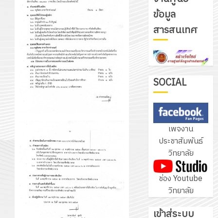
ข้อมูล
รับ
สารสนเทศ
ชุด
ฝึก
PLC
3
สำหรับ
เขียน
SOCIAL
โปรแกรม
โครงการ
ให้
ฝึก
กับ
อบรม
เพจงาน
แผนก
ลูก
4
ประชาสัมพันธ์
วิชา
เสือ
วิทยาลัย
อิเล็กทรอ
จิต
โดย
อาสา
โครงการ
ช่อง Youtube
ได้
พระราชท
สัมมนา
วิทยาลัย
รับ
ใน
ระหว่าง
การ
สถาน
ครู
เข้าสู่ระบบ
5
สนับสนุน