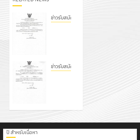
6
2570
กับ
อบรม
สิงหาคม
–
แผนก
ลูก
0
2026
4
พ.ศ.
ข่าวรับสมัครงาน
วิชา
เสือ
2574)
อิเล็กทรอ
ประกาศ
จิต
0
และ
โดย
วิทยาลัย
อาสา
โครงการ
โครงการ
ได้
การอาชีพ
พระราชท
สัมมนา
ประชุม
รับ
ชัยบาดาล
ใน
ระหว่าง
เชิง
การ
เรื่อง ผล
สถาน
ครู
ปฏิบัติ
5
สนับสนุน
การคัด
ข่าวรับสมัครงาน
ศึกษา
ที่
การ
จาก
เลือก
ประจำ
ประกาศ
ปรึกษา
จัด
บริษัท
บุคคล
ปี
วิทยาลัย
และ
ทำ
มิ
เพื่อเข้า
การ
การอาชีพ
ผู้
แผน
นิ
บรรจุเป็น
ศึกษา
ชัยบาดาล
ปกครอง
ปฏิบัติ
เอ
ลูกจ้าง
2569
เรื่อง ราย
เพื่อ
ราชการ
เจอร์
ชั่วคราว
ชื่อผู้มี
สร้าง
ประจำ
โซลูชั่น
รายเดือน
สิทธิ์เข้า
12
ภูมิคุ้มกัน
ปีงบประ
ส์
ตำแหน่ง
รับการ
กรกฎาค
ให้
ปี สำหรับเนื่อหา
พ.ศ.
จำกัด
ครูพิเศษ
สอบคัด
2026
กับ