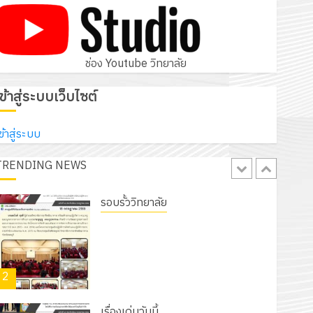
โครงการสัมมนาระหว่างครูที่ปรึกษาและ
ผู้ปกครอง เพื่อสร้างภูมิคุ้มกันให้กับ
นักเรียน นักศึกษา ประจำปีการศึกษา 1
5
/ 2569
ช่อง Youtube วิทยาลัย
12 กรกฎาคม 2026
0
รอบรั้ววิทยาลัย
เข้าสู่ระบบเว็บไซต์
เนรมิตสวนสวย สไตล์รักษ์โลก! ด้วย
แผ่นพื้นทางเดินแนวใหม่ เพียงแผ่นละ
ข้าสู่ระบบ
30 บาทเท่านั้น!
TRENDING NEWS
1
6 สิงหาคม 2026
0
รอบรั้ววิทยาลัย
โครงการจัดทำแผนพัฒนาการจัดการ
ศึกษาของสานศึกษา ระยะ 5 ปี (พ.ศ.
2570 – พ.ศ. 2574) และโครงการ
2
ประชุมเชิงปฏิบัติการจัดทำแผนปฏิบัติ
ราชการ ประจำปีงบประมาณ พ.ศ.
2570
เรื่องเด่นวันนี้