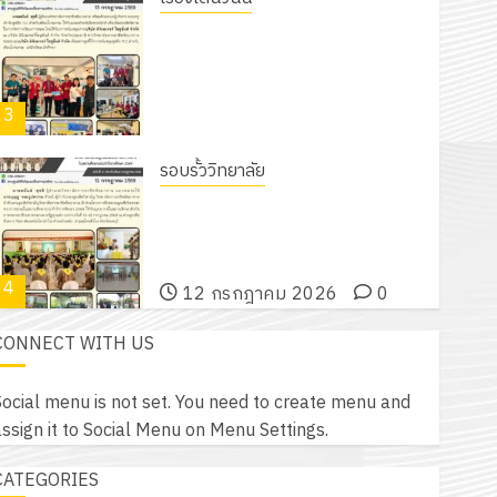
18 กรกฎาคม 2026
0
รับชุดฝึก PLC สำหรับเขียนโปรแกรม ให้
กับแผนกวิชาอิเล็กทรอนิกส์ โดยได้รับ
การสนับสนุนจากบริษัท มินิเอเจอร์
3
โซลูชั่นส์ จำกัด
13 กรกฎาคม 2026
0
รอบรั้ววิทยาลัย
โครงการฝึกอบรมลูกเสือจิตอาสา
พระราชทานในสถานศึกษาประจำปีการ
ศึกษา 2569
4
12 กรกฎาคม 2026
0
CONNECT WITH US
กิจกรรม วก.ชบ.
โครงการสัมมนาระหว่างครูที่ปรึกษาและ
ocial menu is not set. You need to create menu and
ผู้ปกครอง เพื่อสร้างภูมิคุ้มกันให้กับ
ssign it to Social Menu on Menu Settings.
นักเรียน นักศึกษา ประจำปีการศึกษา 1
5
/ 2569
CATEGORIES
12 กรกฎาคม 2026
0