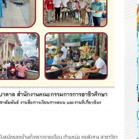
ับสมัครลูกจ้างชั่วคราวรายเดือน ตำแหน่ง ครูพิเศษ สาขาวิชา