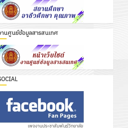
งานศูนย์ข้อมูลสารสนเทศ
เรื่องเด่นวันนี้
รับชุดฝึก PLC สำหรับเขียนโปรแกรม ให้
กับแผนกวิชาอิเล็กทรอนิกส์ โดยได้รับ
การสนับสนุนจากบริษัท มินิเอเจอร์
3
โซลูชั่นส์ จำกัด
13 กรกฎาคม 2026
0
รอบรั้ววิทยาลัย
SOCIAL
โครงการฝึกอบรมลูกเสือจิตอาสา
พระราชทานในสถานศึกษาประจำปีการ
ศึกษา 2569
4
12 กรกฎาคม 2026
0
กิจกรรม วก.ชบ.
เพจงานประชาสัมพันธ์วิทยาลัย