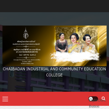
Skip
to
content
CHAIBADAN INDUSTRIAL AND COMMUNITY EDUCATION
COLLEGE
Primary
Light/Dark
Menu
Button