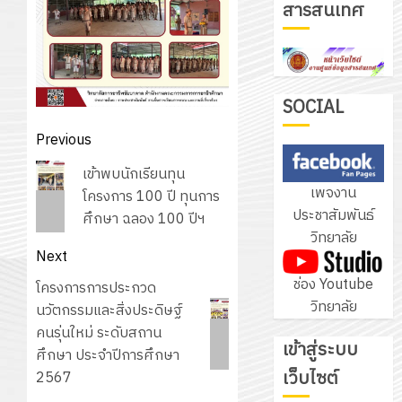
สารสนเทศ
ชุด
ฝึก
PLC
3
สำหรับ
เขียน
SOCIAL
โปรแกรม
โครงการ
Post
Previous
ให้
ฝึก
navigation
Previous
กับ
เข้าพบนักเรียนทุน
อบรม
เพจงาน
post:
แผนก
โครงการ 100 ปี ทุนการ
ลูก
4
ประชาสัมพันธ์
วิชา
ศึกษา ฉลอง 100 ปีฯ
เสือ
วิทยาลัย
อิเล็กทรอ
จิต
Next
โดย
อาสา
โครงการ
ช่อง Youtube
ได้
Next
โครงการการประกวด
พระราชท
สัมมนา
วิทยาลัย
รับ
post:
นวัตกรรมและสิ่งประดิษฐ์
ใน
ระหว่าง
การ
คนรุ่นใหม่ ระดับสถาน
สถาน
ครู
เข้าสู่ระบบ
5
สนับสนุน
ศึกษา ประจำปีการศึกษา
ศึกษา
ที่
จาก
เว็บไซต์
2567
ประจำ
ปรึกษา
บริษัท