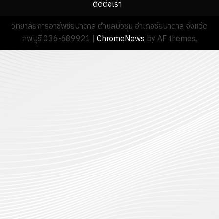
ติดต่อเรา
18
กรกฎาค
ประจำ
กรกฎาค
2026
ปี
วิทยาลัยการอาชีพชียบาดาล ตำบลบัวชุม อำเภอชัยบาดาล จังหวัด
2026
การ
ลพบุรี 036-689921
|
ChromeNews
by AF themes.
0
ศึกษา
0
1
/
2569
12
กรกฎาค
2026
0