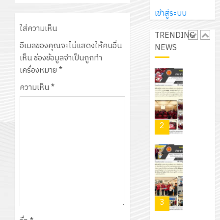
ปี
และ
เนรมิต
มิ
การ
เข้าสู่ระบบ
ผู้
สวน
นิ
ศึกษา
ปกครอง
ใส่ความเห็น
สวย
เอ
TRENDING
2569
เพื่อ
สไตล์
อีเมลของคุณจะไม่แสดงให้คนอื่น
เจอร์
NEWS
1
สร้าง
รักษ์
เห็น
ช่องข้อมูลจำเป็นถูกทำ
โซลูชั่น
12
ภูมิคุ้มกัน
โลก!
เครื่องหมาย
*
ส์
กรกฎาค
ให้
ด้วย
โครงการ
จำกัด
ความเห็น
*
2026
กับ
แผ่น
จัด
นักเรียน
พื้น
ทำ
13
0
นักศึกษา
ทาง
แผน
กรกฎาค
2
ประจำ
เดิน
พัฒนากา
2026
ปี
แนว
จัดการ
การ
ใหม่
ศึกษา
รับ
0
ศึกษา
เพียง
ของ
ชุด
1
แผ่น
สาน
ฝึก
/
ละ
ศึกษา
PLC
2569
3
30
ระยะ
สำหรับ
บาท
5