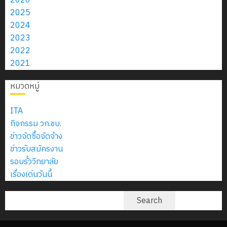
2026
2026
4
พ.ศ.
วิชา
เสือ
การ
2025
2574)
อิเล็กทรอ
จิต
12
ศึกษา
2024
0
และ
โดย
อาสา
กรกฎาคม
1/2569
โครงการ
2023
โครงการ
ได้
พระราชท
2026
สัมมนา
2022
ประชุม
รับ
ใน
0
ระหว่าง
2021
7
เชิง
การ
สถาน
ครู
กรกฎาคม
ปฏิบัติ
5
สนับสนุน
ศึกษา
หมวดหมู่
ที่
2026
การ
จาก
ประจำ
ปรึกษา
0
จัด
บริษัท
ปี
ITA
และ
ทำ
มิ
การ
กิจกรรม วก.ชบ.
ผู้
แผน
นิ
ศึกษา
ข่าวจัดซื้อจัดจ้าง
ปกครอง
ปฏิบัติ
เอ
2569
ข่าวรับสมัครงาน
เพื่อ
ราชการ
เจอร์
รอบรั้ววิทยาลัย
สร้าง
ประจำ
โซลูชั่น
เรื่องเด่นวันนี้
12
ภูมิคุ้มกัน
ปีงบประ
ส์
กรกฎาค
ให้
พ.ศ.
จำกัด
ค้นหา
Search
2026
กับ
2570
นักเรียน
13
0
นักศึกษา