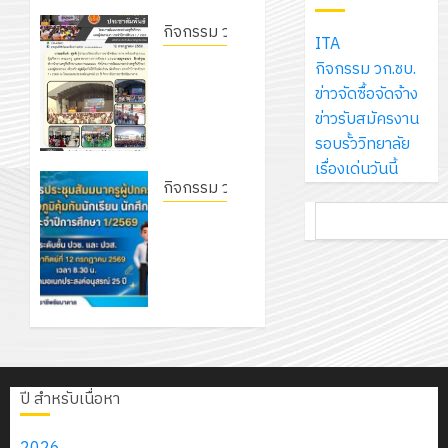
โซลูชั่น
12
ภูมิคุ้มกัน
โลก!
ปีงบประ
ส์
กิจกรรม วก.ชบ.
กรกฎาค
ให้
ITA
ด้วย
พ.ศ.
โครงการ
จำกัด
โครงการ
2026
กับ
กิจกรรม วก.ชบ.
แผ่น
2570
จัด
สัมมนา
นักเรียน
ข่าวจัดซื้อจัดจ้าง
พื้น
ทำ
13
ระหว่าง
0
นักศึกษา
ข่าวรับสมัครงาน
ทาง
18
แผน
กรกฎาค
ครูที่
2
ประจำ
รอบรั้ววิทยาลัย
เดิน
กรกฎาค
พัฒนากา
2026
ปรึกษา
ปี
เรื่องเด่นวันนี้
แนว
2026
จัดการ
และผู้
กิจกรรม วก.ชบ.
การ
ใหม่
ศึกษา
รับ
0
ปกครอง
ค้นหา
ศึกษา
โครงการ
เพียง
ของ
0
ชุด
เพื่อสร้าง
1
ประชุม
แผ่น
สาน
ฝึก
ภูมิคุ้มกัน
/
สัมมนา
ละ
ศึกษา
PLC
ให้กับ
2569
ครูผู้
3
30
ระยะ
สำหรับ
นักเรียน
ปกครอง
บาท
5
เขียน
นักศึกษา
เพื่อสร้าง
12
เท่านั้น!
ปี
โปรแกรม
ประจำปี
โครงการ
ภูมิคุ้มกัน
กรกฎาค
(พ.ศ.
ให้
การ
ฝึก
นักเรียน
2026
ปี สำหรับเนื่อหา
6
2570
กับ
ศึกษา 1 /
อบรม
นักศึกษา
สิงหาคม
–
แผนก
2569
ลูก
ประจำปี
0