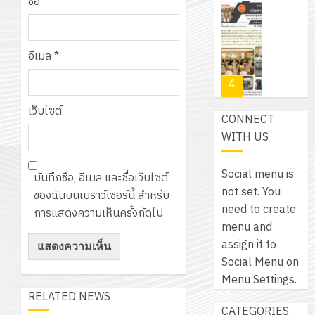
เขียน
ชื่อ
*
12
เท่านั้น!
ปี
โปรแกรม
โครงการ
กรกฎาค
(พ.ศ.
ให้
ฝึก
2026
6
2570
กับ
อีเมล
*
อบรม
สิงหาคม
–
แผนก
ลูก
0
2026
4
พ.ศ.
วิชา
เสือ
2574)
อิเล็กทรอ
จิต
เว็บไซต์
0
CONNECT
และ
โดย
อาสา
โครงการ
WITH US
โครงการ
ได้
พระราชท
สัมมนา
ประชุม
รับ
ใน
ระหว่าง
เชิง
Social menu is
การ
บันทึกชื่อ, อีเมล และชื่อเว็บไซต์
สถาน
ครู
ปฏิบัติ
not set. You
5
สนับสนุน
ของฉันบนเบราว์เซอร์นี้ สำหรับ
ศึกษา
ที่
การ
need to create
จาก
การแสดงความเห็นครั้งถัดไป
ประจำ
ปรึกษา
จัด
menu and
บริษัท
ปี
และ
เนรมิต
ทำ
assign it to
มิ
การ
ผู้
สวน
แผน
Social Menu on
นิ
ศึกษา
ปกครอง
สวย
ปฏิบัติ
Menu Settings.
เอ
2569
เพื่อ
สไตล์
ราชการ
RELATED NEWS
เจอร์
1
สร้าง
CATEGORIES
รักษ์
ประจำ