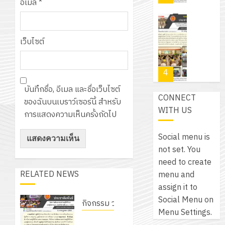
สำหรับ
อีเมล
*
บาท
5
เขียน
12
เท่านั้น!
ปี
โปรแกรม
โครงการ
กรกฎาค
(พ.ศ.
ให้
ฝึก
เว็บไซต์
2026
6
2570
กับ
อบรม
สิงหาคม
–
แผนก
ลูก
0
2026
4
พ.ศ.
วิชา
เสือ
2574)
อิเล็กทรอ
บันทึกชื่อ, อีเมล และชื่อเว็บไซต์
จิต
0
CONNECT
และ
โดย
ของฉันบนเบราว์เซอร์นี้ สำหรับ
อาสา
โครงการ
WITH US
โครงการ
ได้
การแสดงความเห็นครั้งถัดไป
พระราชท
สัมมนา
ประชุม
รับ
ใน
ระหว่าง
เชิง
Social menu is
การ
สถาน
ครู
ปฏิบัติ
not set. You
5
สนับสนุน
ศึกษา
ที่
การ
need to create
จาก
ประจำ
ปรึกษา
จัด
RELATED NEWS
menu and
บริษัท
ปี
และ
เนรมิต
ทำ
assign it to
มิ
การ
ผู้
สวน
แผน
Social Menu on
นิ
กิจกรรม วก.ชบ.
ศึกษา
ปกครอง
สวย
ปฏิบัติ
Menu Settings.
เอ
2569
โครงการ
เพื่อ
สไตล์
ราชการ