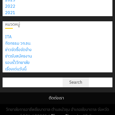
2023
สิงหาคม
–
แผนก
ลูก
2026
0
2022
2026
4
พ.ศ.
วิชา
เสือ
0
2021
7
2574)
อิเล็กทรอ
จิต
กรกฎาคม
0
และ
โดย
อาสา
หมวดหมู่
โครงการ
2026
โครงการ
ได้
พระราชท
สัมมนา
0
ประชุม
รับ
ใน
ITA
ระหว่าง
เชิง
การ
สถาน
กิจกรรม วก.ชบ.
ครู
ปฏิบัติ
5
สนับสนุน
ศึกษา
ข่าวจัดซื้อจัดจ้าง
ที่
การ
จาก
ประจำ
ข่าวรับสมัครงาน
ปรึกษา
จัด
บริษัท
ปี
รอบรั้ววิทยาลัย
และ
ทำ
มิ
การ
เรื่องเด่นวันนี้
ผู้
แผน
นิ
ศึกษา
ปกครอง
ปฏิบัติ
เอ
ค้นหา
2569
Search
เพื่อ
ราชการ
เจอร์
สร้าง
ประจำ
โซลูชั่น
12
ภูมิคุ้มกัน
ปีงบประ
ติดต่อเรา
ส์
กรกฎาค
ให้
พ.ศ.
จำกัด
2026
กับ
วิทยาลัยการอาชีพชียบาดาล ตำบลบัวชุม อำเภอชัยบาดาล จังหวัด
2570
นักเรียน