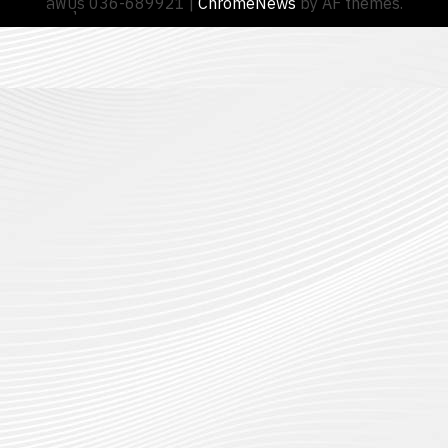
ลพบุรี 036-689921
|
ChromeNews
by AF themes.
13
0
นักศึกษา
18
กรกฎาค
ประจำ
กรกฎาค
2026
ปี
2026
การ
0
ศึกษา
0
1
/
2569
12
กรกฎาค
2026
0