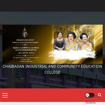
Skip
to
content
CHAIBADAN INDUSTRIAL AND COMMUNITY EDUCATION
COLLEGE
Primary
Light/Dark
Menu
Button