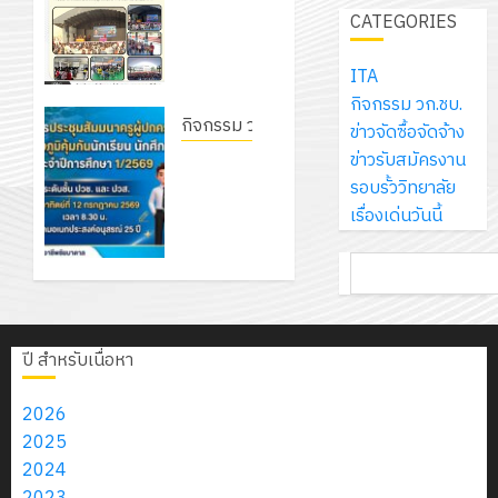
เจอร์
1
สัมมนา
สร้าง
CATEGORIES
รักษ์
ประจำ
โซลูชั่น
ระหว่าง
12
ภูมิคุ้มกัน
โลก!
ปีงบประ
ส์
ครูที่
กรกฎาค
ให้
ITA
ด้วย
พ.ศ.
โครงการ
จำกัด
ปรึกษา
2026
กับ
กิจกรรม วก.ชบ.
แผ่น
2570
จัด
และผู้
กิจกรรม วก.ชบ.
นักเรียน
ข่าวจัดซื้อจัดจ้าง
พื้น
ทำ
13
ปกครอง
0
นักศึกษา
ข่าวรับสมัครงาน
โครงการ
ทาง
18
แผน
กรกฎาค
เพื่อสร้าง
2
ประจำ
รอบรั้ววิทยาลัย
ประชุม
เดิน
กรกฎาค
พัฒนากา
2026
ภูมิคุ้มกัน
ปี
เรื่องเด่นวันนี้
สัมมนา
แนว
2026
จัดการ
ให้กับ
การ
ครูผู้
ใหม่
ศึกษา
รับ
0
นักเรียน
ค้นหา
ศึกษา
ปกครอง
เพียง
ของ
0
ชุด
นักศึกษา
1
เพื่อสร้าง
แผ่น
สาน
ฝึก
ประจำปี
/
ภูมิคุ้มกัน
ละ
ศึกษา
PLC
การ
2569
นักเรียน
3
30
ปี สำหรับเนื่อหา
ระยะ
สำหรับ
ศึกษา 1 /
นักศึกษา
บาท
5
เขียน
2569
ประจำปี
12
เท่านั้น!
2026
ปี
โปรแกรม
โครงการ
การ
กรกฎาค
2025
(พ.ศ.
ให้
ฝึก
12
ศึกษา
2026
2024
6
2570
กับ
อบรม
กรกฎาคม
1/2569