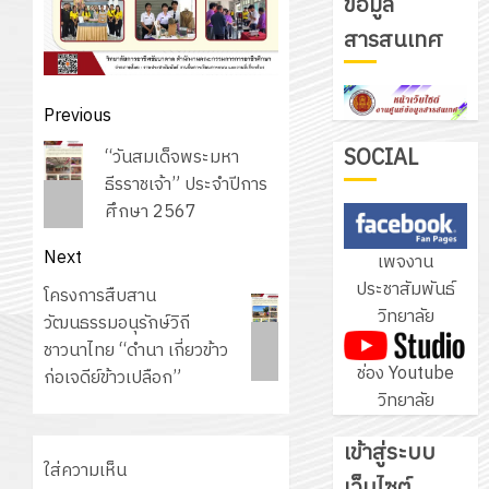
ข้อมูล
รับ
สารสนเทศ
ชุด
ฝึก
PLC
3
Post
Previous
สำหรับ
navigation
Previous
เขียน
SOCIAL
“วันสมเด็จพระมหา
post:
โปรแกรม
ธีรราชเจ้า” ประจำปีการ
โครงการ
ให้
ศึกษา 2567
ฝึก
กับ
อบรม
Next
เพจงาน
แผนก
ลูก
4
ประชาสัมพันธ์
วิชา
Next
โครงการสืบสาน
เสือ
วิทยาลัย
อิเล็กทรอ
post:
วัฒนธรรมอนุรักษ์วิถี
จิต
โดย
ชาวนาไทย “ดำนา เกี่ยวข้าว
อาสา
โครงการ
ช่อง Youtube
ได้
ก่อเจดีย์ข้าวเปลือก”
พระราชท
สัมมนา
วิทยาลัย
รับ
ใน
ระหว่าง
การ
สถาน
ครู
เข้าสู่ระบบ
5
สนับสนุน
ศึกษา
ที่
ใส่ความเห็น
จาก
เว็บไซต์