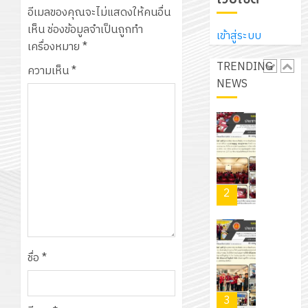
ประจำ
ปรึกษา
อีเมลของคุณจะไม่แสดงให้คนอื่น
บริษัท
ปี
และ
เนรมิต
เห็น
ช่องข้อมูลจำเป็นถูกทำ
มิ
การ
เข้าสู่ระบบ
ผู้
สวน
เครื่องหมาย
*
นิ
ศึกษา
ปกครอง
สวย
เอ
TRENDING
2569
ความเห็น
*
เพื่อ
สไตล์
เจอร์
NEWS
1
สร้าง
รักษ์
โซลูชั่น
12
ภูมิคุ้มกัน
โลก!
ส์
กรกฎาค
ให้
ด้วย
โครงการ
จำกัด
2026
กับ
แผ่น
จัด
นักเรียน
พื้น
ทำ
13
0
นักศึกษา
ทาง
แผน
กรกฎาค
2
ประจำ
เดิน
พัฒนากา
2026
ปี
แนว
จัดการ
การ
ใหม่
ศึกษา
รับ
0
ศึกษา
เพียง
ของ
ชุด
ชื่อ
*
1
แผ่น
สาน
ฝึก
/
ละ
ศึกษา
PLC
2569
3
30
ระยะ