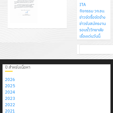
ส์
ประกาศ
กรกฎาค
ให้
ITA
ด้วย
พ.ศ.
เสนอ
โครงการ
จำกัด
วิทยาลัย
2026
กับ
กิจกรรม วก.ชบ.
แผ่น
2570
ราคา
จัด
การอาชีพ
นักเรียน
ข่าวจัดซื้อจัดจ้าง
พื้น
ประกวด
ทำ
ชัยบาดาล
13
0
นักศึกษา
ข่าวรับสมัครงาน
ทาง
ราคาซื้อ
18
แผน
เรื่อง
กรกฎาค
2
ประจำ
รอบรั้ววิทยาลัย
เดิน
ครุภัณฑ์
กรกฎาค
พัฒนากา
ประกาศผู้
2026
ปี
เรื่องเด่นวันนี้
แนว
ห้อง
2026
จัดการ
ชนะการ
การ
ใหม่
ปฏิบัติ
ศึกษา
เสนอ
รับ
0
ค้นหา
ศึกษา
เพียง
การ
ของ
0
ราคา
ชุด
1
แผ่น
พัฒนา
สาน
ประกวด
ฝึก
/
ละ
แอพพลิ
ศึกษา
ราคาจ้าง
PLC
2569
ปี สำหรับเนื่อหา
3
30
เคชั่นด้วย
ระยะ
ก่อสร้าง
สำหรับ
บาท
X code
5
ปรับปรุง
เขียน
2026
12
เท่านั้น!
Swift UI
ปี
ต่อเติม
โปรแกรม
โครงการ
2025
กรกฎาค
บนระบบ
(พ.ศ.
โดม
ให้
ฝึก
2024
2026
MacOS
6
2570
อเนกประสงค์
กับ
อบรม
2023
ด้วยวิธี
สิงหาคม
–
และ
แผนก
ลูก
2022
0
ประกวด
2026
4
พ.ศ.
อาคาร
วิชา
เสือ
2021