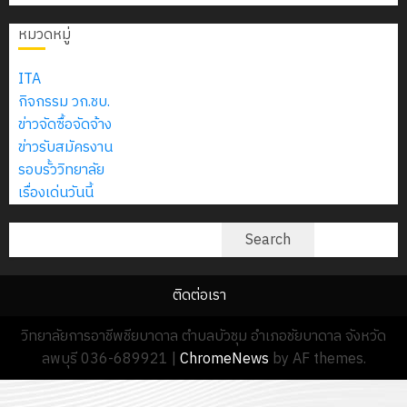
ราคา
2574)
ประกอบ
อิเล็กทรอ
จิต
อิเล็กทรอนิกส์
0
และ
อื่น ด้วย
โดย
หมวดหมู่
อาสา
โครงการ
(e-
โครงการ
วิธี
ได้
พระราชท
สัมมนา
bidding)
ประชุม
ประกวด
รับ
ITA
ใน
ระหว่าง
เชิง
ราคา
การ
กิจกรรม วก.ชบ.
สถาน
ครู
ปฏิบัติ
19
อิเล็กทรอนิกส์
5
สนับสนุน
ข่าวจัดซื้อจัดจ้าง
ศึกษา
ที่
การ
กุมภาพันธ์
(e-
จาก
ข่าวรับสมัครงาน
ประจำ
ปรึกษา
จัด
2026
bidding)
บริษัท
รอบรั้ววิทยาลัย
ปี
และ
ทำ
0
มิ
เรื่องเด่นวันนี้
การ
ผู้
แผน
นิ
14
ศึกษา
ปกครอง
ปฏิบัติ
ค้นหา
เอ
มกราคม
Search
2569
เพื่อ
ราชการ
เจอร์
2026
สร้าง
ประจำ
โซลูชั่น
0
12
ภูมิคุ้มกัน
ติดต่อเรา
ปีงบประ
ส์
กรกฎาค
ให้
พ.ศ.
จำกัด
วิทยาลัยการอาชีพชียบาดาล ตำบลบัวชุม อำเภอชัยบาดาล จังหวัด
2026
กับ
2570
ลพบุรี 036-689921
|
ChromeNews
by AF themes.
นักเรียน
13
0
นักศึกษา
18
กรกฎาค
ประจำ