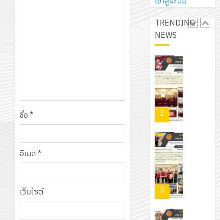
การ
เข้าสู่ระบบ
ผู้
สวน
นิ
ศึกษา
ปกครอง
สวย
เอ
TRENDING
2569
เพื่อ
สไตล์
เจอร์
NEWS
1
สร้าง
รักษ์
โซลูชั่น
12
ภูมิคุ้มกัน
โลก!
ส์
กรกฎาค
ให้
ด้วย
โครงการ
จำกัด
2026
กับ
แผ่น
จัด
นักเรียน
พื้น
ทำ
13
0
นักศึกษา
ทาง
แผน
กรกฎาค
2
ประจำ
ชื่อ
*
เดิน
พัฒนากา
2026
ปี
แนว
จัดการ
การ
ใหม่
ศึกษา
รับ
0
ศึกษา
เพียง
อีเมล
*
ของ
ชุด
1
แผ่น
สาน
ฝึก
/
ละ
ศึกษา
PLC
2569
3
30
เว็บไซต์
ระยะ
สำหรับ
บาท
5
เขียน
12
เท่านั้น!
ปี