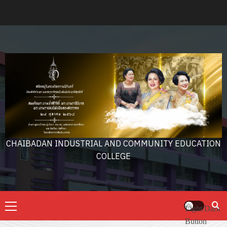
Skip
to
content
CHAIBADAN INDUSTRIAL AND COMMUNITY EDUCATION
COLLEGE
Primary
Light/Dark
Menu
Button