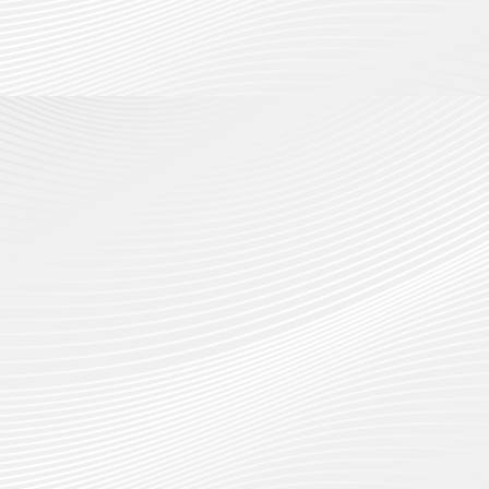
กรกฎาค
2026
ปี
2026
การ
0
ศึกษา
0
1
/
2569
12
กรกฎาค
2026
0