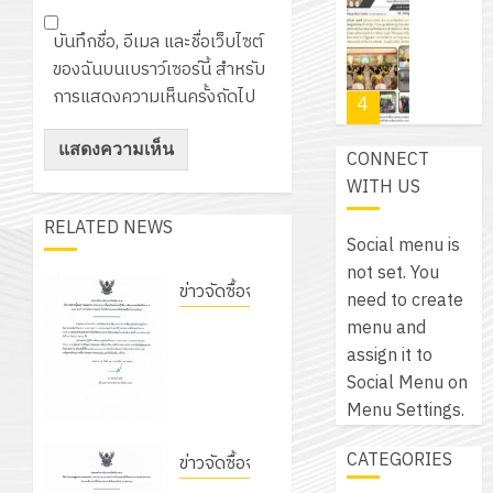
โปรแกรม
โครงการ
กรกฎาค
(พ.ศ.
ให้
ฝึก
บันทึกชื่อ, อีเมล และชื่อเว็บไซต์
2026
6
2570
กับ
อบรม
ของฉันบนเบราว์เซอร์นี้ สำหรับ
สิงหาคม
–
แผนก
ลูก
การแสดงความเห็นครั้งถัดไป
0
2026
4
พ.ศ.
วิชา
เสือ
2574)
อิเล็กทรอ
จิต
0
CONNECT
และ
โดย
อาสา
โครงการ
WITH US
โครงการ
ได้
พระราชท
สัมมนา
ประชุม
รับ
RELATED NEWS
ใน
ระหว่าง
เชิง
Social menu is
การ
สถาน
ครู
ปฏิบัติ
not set. You
5
สนับสนุน
ศึกษา
ที่
ข่าวจัดซื้อจัดจ้าง
การ
need to create
จาก
ประจำ
ปรึกษา
จัด
ประกาศ
menu and
บริษัท
ปี
และ
เนรมิต
ทำ
วิทยาลัย
assign it to
มิ
การ
ผู้
สวน
แผน
การอาชีพ
Social Menu on
นิ
ศึกษา
ปกครอง
สวย
ปฏิบัติ
ชัยบาดาล
Menu Settings.
เอ
2569
เพื่อ
สไตล์
ราชการ
เรื่อง
เจอร์
1
สร้าง
CATEGORIES
รักษ์
ประจำ
ประกาศผู้
ข่าวจัดซื้อจัดจ้าง
โซลูชั่น
12
ภูมิคุ้มกัน
โลก!
ปีงบประ
ชนะการ