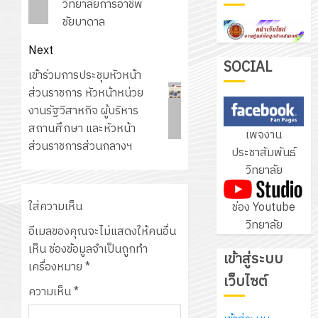
วิทยาลัยการอาชีพ
ฝึก
ชัยบาดาล
PLC
3
สำหรับ
Next
เขียน
SOCIAL
Next
เข้าร่วมการประชุมหัวหน้า
โปรแกรม
โครงการ
post:
ส่วนราชการ หัวหน้าหน่วย
ให้
ฝึก
งานรัฐวิสาหกิจ ผู้บริหาร
กับ
อบรม
สถานศึกษา และหัวหน้า
เพจงาน
แผนก
ลูก
ส่วนราชการส่วนกลางฯ
4
ประชาสัมพันธ์
วิชา
เสือ
วิทยาลัย
อิเล็กทรอ
จิต
โดย
อาสา
โครงการ
ใส่ความเห็น
ช่อง Youtube
ได้
พระราชท
สัมมนา
วิทยาลัย
รับ
ใน
อีเมลของคุณจะไม่แสดงให้คนอื่น
ระหว่าง
การ
สถาน
เห็น
ช่องข้อมูลจำเป็นถูกทำ
ครู
เข้าสู่ระบบ
5
สนับสนุน
ศึกษา
เครื่องหมาย
*
ที่
จาก
เว็บไซต์
ประจำ
ปรึกษา
ความเห็น
*
บริษัท
ปี
และ
เนรมิต
มิ