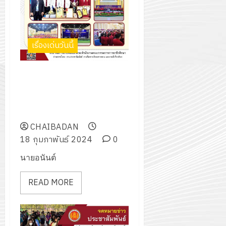
2574)
อิเล็กทรอ
จิต
0
และ
โดย
อาสา
โครงการ
โครงการ
ได้
พระราชท
สัมมนา
ประชุม
รับ
เรื่องเด่นวันนี้
ใน
ระหว่าง
เชิง
การ
สถาน
ครู
ปฏิบัติ
5
สนับสนุน
ศึกษา
สุดยอดนวัตกรรมอาชีวศึกษา การ
ที่
การ
จาก
ประจำ
ประกวดสิ่งประดิษฐ์คนรุ่นใหม่
ปรึกษา
จัด
บริษัท
ปี
ระดับชาติ ประจำปีการศึกษา
และ
ทำ
มิ
การ
2566
ผู้
แผน
นิ
ศึกษา
ปกครอง
CHAIBADAN
ปฏิบัติ
เอ
2569
เพื่อ
18 กุมภาพันธ์ 2024
0
ราชการ
เจอร์
สร้าง
ประจำ
โซลูชั่น
นายอนันต์
12
ภูมิคุ้มกัน
ปีงบประ
ส์
กรกฎาค
ให้
พ.ศ.
จำกัด
READ MORE
2026
กับ
2570
นักเรียน
13
0
นักศึกษา
18
กรกฎาค
ประจำ