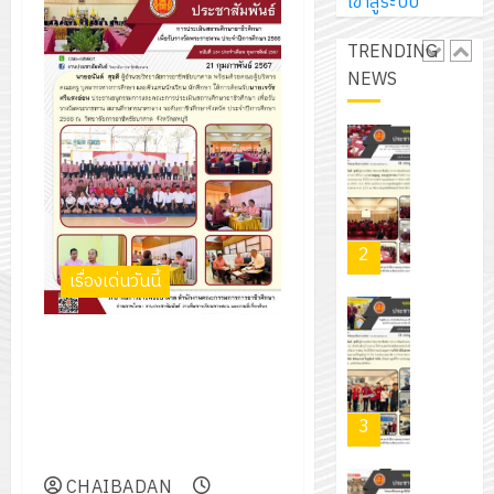
การ
เข้าสู่ระบบ
ผู้
สวน
นิ
ศึกษา
ปกครอง
สวย
เอ
TRENDING
2569
เพื่อ
สไตล์
เจอร์
NEWS
1
สร้าง
รักษ์
โซลูชั่น
12
ภูมิคุ้มกัน
โลก!
ส์
กรกฎาค
ให้
ด้วย
โครงการ
จำกัด
2026
กับ
แผ่น
จัด
นักเรียน
พื้น
ทำ
13
0
นักศึกษา
ทาง
แผน
กรกฎาค
2
ประจำ
เดิน
พัฒนากา
2026
เรื่องเด่นวันนี้
ปี
แนว
จัดการ
การ
ใหม่
ศึกษา
รับ
0
ศึกษา
เพียง
การประเมินสถานศึกษา
ของ
ชุด
1
แผ่น
อาชีวศึกษา เพื่อรับรางวัล
สาน
ฝึก
/
ละ
พระราชทาน สถานศึกษาขนาด
ศึกษา
PLC
2569
3
30
กลาง ระดับอาชีวศึกษาจังหวัด
ระยะ
สำหรับ
บาท
ประจำปีการศึกษา 2566
5
เขียน
12
เท่านั้น!
CHAIBADAN
ปี