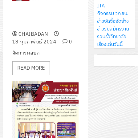
ส์
กรกฎาค
ให้
ITA
ด้วย
พ.ศ.
โครงการ
จำกัด
มอบตัวลงทะเบียนนักเรียน
2026
กับ
กิจกรรม วก.ชบ.
แผ่น
2570
จัด
นักศึกษาใหม่รอบโรงเรียนในเครือ
นักเรียน
ข่าวจัดซื้อจัดจ้าง
พื้น
ทำ
ข่าย (รอบที่ 2)
13
0
นักศึกษา
ข่าวรับสมัครงาน
ทาง
18
แผน
กรกฎาค
CHAIBADAN
2
ประจำ
รอบรั้ววิทยาลัย
เดิน
กรกฎาค
พัฒนากา
2026
18 กุมภาพันธ์ 2024
0
ปี
เรื่องเด่นวันนี้
แนว
2026
จัดการ
การ
ใหม่
จัดการมอบต
ศึกษา
รับ
0
ค้นหา
ศึกษา
เพียง
ของ
0
ชุด
1
READ MORE
แผ่น
สาน
ฝึก
/
ละ
ศึกษา
PLC
2569
3
30
ระยะ
สำหรับ
บาท
5
เขียน
12
เท่านั้น!
ปี
โปรแกรม
โครงการ
กรกฎาค
(พ.ศ.
ให้
ฝึก
2026
6
2570
กับ
อบรม
สิงหาคม
–
แผนก
ลูก
0
2026
4
พ.ศ.
วิชา
เสือ