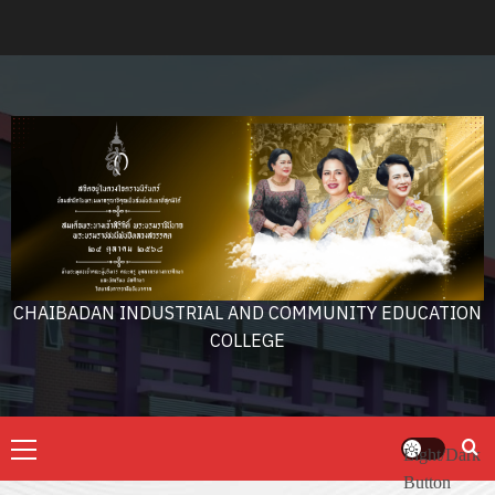
Skip
to
content
CHAIBADAN INDUSTRIAL AND COMMUNITY EDUCATION
COLLEGE
Primary
Light/Dark
Menu
Button