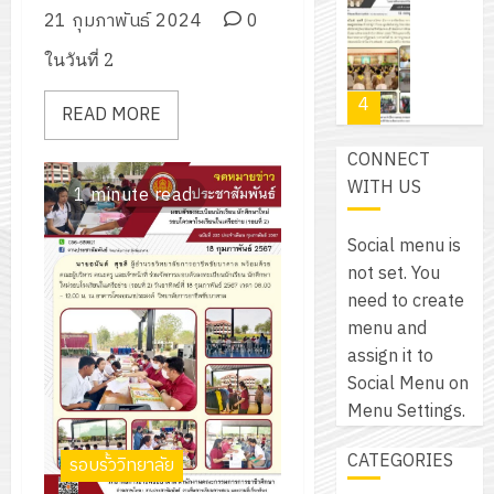
โปรแกรม
โครงการ
กรกฎาค
21 กุมภาพันธ์ 2024
0
(พ.ศ.
ให้
ฝึก
2026
6
2570
กับ
ในวันที่ 2
อบรม
สิงหาคม
–
แผนก
ลูก
0
2026
4
พ.ศ.
วิชา
READ MORE
เสือ
2574)
อิเล็กทรอ
จิต
0
CONNECT
และ
โดย
อาสา
โครงการ
WITH US
โครงการ
ได้
1 minute read
พระราชท
สัมมนา
ประชุม
รับ
ใน
ระหว่าง
เชิง
Social menu is
การ
สถาน
ครู
ปฏิบัติ
not set. You
5
สนับสนุน
ศึกษา
ที่
การ
need to create
จาก
ประจำ
ปรึกษา
จัด
menu and
บริษัท
ปี
และ
เนรมิต
ทำ
assign it to
มิ
การ
ผู้
สวน
แผน
Social Menu on
นิ
ศึกษา
ปกครอง
สวย
ปฏิบัติ
Menu Settings.
เอ
2569
เพื่อ
สไตล์
ราชการ
เจอร์
1
สร้าง
CATEGORIES
รักษ์
ประจำ
รอบรั้ววิทยาลัย
โซลูชั่น
12
ภูมิคุ้มกัน
โลก!
ปีงบประ