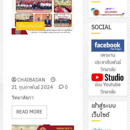
ฝึก
PLC
3
สำหรับ
เรื่องเด่นวันนี้
เขียน
SOCIAL
โปรแกรม
โครงการ
ให้
ขอขอบคุณแขกผู้มีเกียรติ ในการ
ฝึก
กับ
เข้าร่วมการประเมินสถานศึกษา
อบรม
เพจงาน
แผนก
เพื่อรับรางวัลพระราชทาน ระดับ
ลูก
4
ประชาสัมพันธ์
วิชา
อาชีวศึกษาขนาดกลาง ประจำปี
เสือ
วิทยาลัย
อิเล็กทรอ
การศึกษา 2566
จิต
โดย
อาสา
CHAIBADAN
โครงการ
ช่อง Youtube
ได้
พระราชท
21 กุมภาพันธ์ 2024
0
สัมมนา
วิทยาลัย
รับ
ใน
ระหว่าง
วิทยาลัยกา
การ
สถาน
ครู
เข้าสู่ระบบ
5
สนับสนุน
ศึกษา
ที่
READ MORE
จาก
เว็บไซต์
ประจำ
ปรึกษา
บริษัท
ปี
และ
เนรมิต
มิ