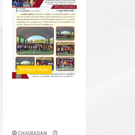
กรกฎาค
2026
ปี
2026
การ
0
ศึกษา
0
1
/
2569
12
กรกฎาค
กิจกรรม วก.ชบ.
2026
ร่วมร้องเพลงสรรเสริญพระบารมี
0
เพลงหยาดเหงื่อและรอยยิ้ม เพื่อ
แสดงออกถึงความจงรักภักดีต่อ
สมเด็จพระกนิษฐาธิราชเจ้า กรม
สมเด็จพระเทพรัตนราชสุดาฯ
สยามบรมราชกุมารี
CHAIBADAN