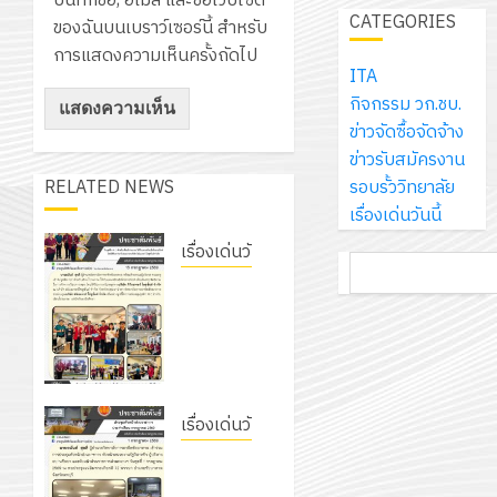
บันทึกชื่อ, อีเมล และชื่อเว็บไซต์
เจอร์
1
สร้าง
CATEGORIES
รักษ์
ประจำ
ของฉันบนเบราว์เซอร์นี้ สำหรับ
โซลูชั่น
12
ภูมิคุ้มกัน
โลก!
ปีงบประ
การแสดงความเห็นครั้งถัดไป
ส์
กรกฎาค
ให้
ITA
ด้วย
พ.ศ.
โครงการ
จำกัด
2026
กับ
กิจกรรม วก.ชบ.
แผ่น
2570
จัด
นักเรียน
ข่าวจัดซื้อจัดจ้าง
พื้น
ทำ
13
0
นักศึกษา
ข่าวรับสมัครงาน
ทาง
18
แผน
กรกฎาค
2
ประจำ
รอบรั้ววิทยาลัย
RELATED NEWS
เดิน
กรกฎาค
พัฒนากา
2026
ปี
เรื่องเด่นวันนี้
แนว
2026
จัดการ
การ
ใหม่
ศึกษา
เรื่องเด่นวันนี้
รับ
0
ค้นหา
ศึกษา
เพียง
ของ
0
ชุด
รับชุดฝึก
1
แผ่น
สาน
ฝึก
PLC
/
ละ
ศึกษา
PLC
สำหรับ
2569
3
30
ระยะ
สำหรับ
เขียน
บาท
5
เขียน
โปรแกรม
12
เท่านั้น!
ปี
โปรแกรม
ให้กับ
เรื่องเด่นวันนี้
โครงการ
กรกฎาค
(พ.ศ.
ให้
แผนกวิชา
ฝึก
เข้าร่วม
2026
6
2570
กับ
อิเล็กทรอนิกส์
อบรม
การ