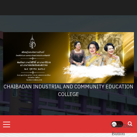
Skip
to
content
CHAIBADAN INDUSTRIAL AND COMMUNITY EDUCATION
COLLEGE
Primary
Light/Dark
Menu
Button