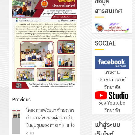
ข้อมูล
รับ
สารสนเทศ
ชุด
ฝึก
PLC
3
สำหรับ
เขียน
SOCIAL
โปรแกรม
โครงการ
ให้
ฝึก
กับ
อบรม
เพจงาน
แผนก
ลูก
4
ประชาสัมพันธ์
วิชา
เสือ
วิทยาลัย
อิเล็กทรอ
จิต
โดย
อาสา
โครงการ
Post
Previous
ช่อง Youtube
ได้
พระราชท
สัมมนา
navigation
Previous
โครงการพัฒนาศักยภาพ
วิทยาลัย
รับ
ใน
ระหว่าง
post:
ด้านอาชีพ ของผู้อยู่อาศัย
การ
สถาน
ครู
เข้าสู่ระบบ
ในชุมชุมของการเคหะแห่ง
5
สนับสนุน
ศึกษา
ที่
ชาติ
จาก
เว็บไซต์