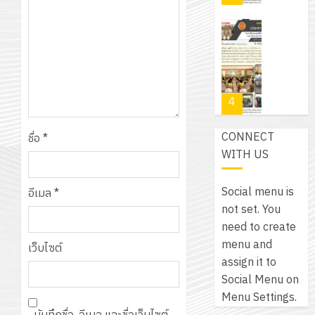
สำหรับ
บาท
5
เขียน
12
เท่านั้น!
ปี
โปรแกรม
โครงการ
กรกฎาค
(พ.ศ.
ให้
ฝึก
2026
6
2570
กับ
อบรม
สิงหาคม
–
แผนก
ลูก
0
2026
4
พ.ศ.
วิชา
เสือ
2574)
อิเล็กทรอ
จิต
0
CONNECT
และ
ชื่อ
*
โดย
อาสา
โครงการ
WITH US
โครงการ
ได้
พระราชท
สัมมนา
ประชุม
รับ
ใน
ระหว่าง
เชิง
Social menu is
อีเมล
*
การ
สถาน
ครู
ปฏิบัติ
not set. You
5
สนับสนุน
ศึกษา
ที่
การ
need to create
จาก
ประจำ
ปรึกษา
จัด
menu and
บริษัท
เว็บไซต์
ปี
และ
เนรมิต
ทำ
assign it to
มิ
การ
ผู้
สวน
แผน
Social Menu on
นิ
ศึกษา
ปกครอง
สวย
ปฏิบัติ
Menu Settings.
เอ
2569
เพื่อ
สไตล์
ราชการ