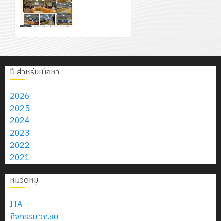
สิงหาคม
–
แผนก
โดยได้รับ
ลูก
ประชุม
0
2026
4
พ.ศ.
วิชา
การ
เสือ
หัวหน้า
2574)
อิเล็กทรอ
สนับสนุน
จิต
ส่วนรา
0
และ
โดย
จาก
อาสา
ชการฯ
โครงการ
โครงการ
ได้
บริษัท มินิ
พระราชท
สัมมนา
ประชุม
รับ
เอเจอร์
ใน
ปี สำหรับเนื่อหา
1
ระหว่าง
เชิง
การ
โซลูชั่นส์
สถาน
กรกฎาคม
ครู
ปฏิบัติ
5
สนับสนุน
จำกัด
ศึกษา
2026
2026
ที่
การ
จาก
ประจำ
2025
0
ปรึกษา
จัด
บริษัท
13
ปี
2024
และ
ทำ
มิ
กรกฎาคม
การ
2023
ผู้
แผน
นิ
2026
ศึกษา
2022
ปกครอง
ปฏิบัติ
เอ
0
2569
2021
เพื่อ
ราชการ
เจอร์
สร้าง
ประจำ
โซลูชั่น
หมวดหมู่
12
ภูมิคุ้มกัน
ปีงบประ
ส์
กรกฎาค
ให้
พ.ศ.
จำกัด
ITA
2026
กับ
2570
กิจกรรม วก.ชบ.
นักเรียน