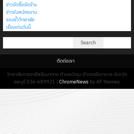
ข่าวจัดซื้อจัดจ้าง
13
0
นักศึกษา
18
ข่าวรับสมัครงาน
กรกฎาค
ประจำ
กรกฎาค
รอบรั้ววิทยาลัย
2026
ปี
2026
เรื่องเด่นวันนี้
การ
0
ศึกษา
0
ค้นหา
Search
1
/
2569
ติดต่อเรา
วิทยาลัยการอาชีพชียบาดาล ตำบลบัวชุม อำเภอชัยบาดาล จังหวัด
12
ลพบุรี 036-689921
|
ChromeNews
by AF themes.
กรกฎาค
2026
0