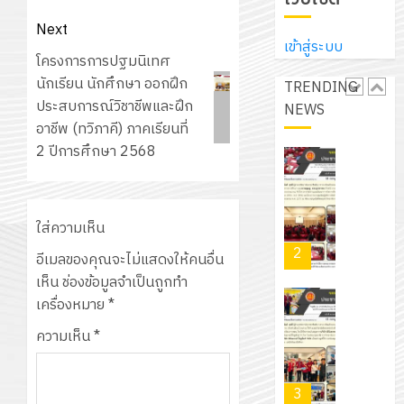
ประจำ
ปรึกษา
บริษัท
ปี
และ
Next
เนรมิต
มิ
การ
เข้าสู่ระบบ
ผู้
สวน
Next
โครงการการปฐมนิเทศ
นิ
ศึกษา
ปกครอง
สวย
post:
นักเรียน นักศึกษา ออกฝึก
เอ
TRENDING
2569
เพื่อ
สไตล์
ประสบการณ์วิชาชีพและฝึก
เจอร์
NEWS
1
สร้าง
รักษ์
อาชีพ (ทวิภาคี) ภาคเรียนที่
โซลูชั่น
12
ภูมิคุ้มกัน
โลก!
2 ปีการศึกษา 2568
ส์
กรกฎาค
ให้
ด้วย
โครงการ
จำกัด
2026
กับ
แผ่น
จัด
นักเรียน
พื้น
ทำ
13
ใส่ความเห็น
0
นักศึกษา
ทาง
แผน
กรกฎาค
2
ประจำ
เดิน
อีเมลของคุณจะไม่แสดงให้คนอื่น
พัฒนากา
2026
ปี
แนว
เห็น
ช่องข้อมูลจำเป็นถูกทำ
จัดการ
การ
ใหม่
เครื่องหมาย
*
ศึกษา
รับ
0
ศึกษา
เพียง
ของ
ความเห็น
*
ชุด
1
แผ่น
สาน
ฝึก
/
ละ
ศึกษา
PLC
2569
3
30
ระยะ