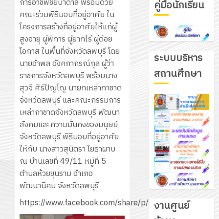
การอาชีพชัยบาดาล พร้อมด้วย
คู่มือนักเรียน
คณะร่วมพิธีมอบที่อยู่อาศัย ใน
โครงการสร้างที่อยู่อาศัยให้แก่ผู้
สูงอายุ ผู้พิการ ผู้ยากไร้ ผู้ด้อย
โอกาส ในพื้นที่จังหวัดลพบุรี โดย
ระบบบริหาร
นายอำพล อังคภากรณ์กุล ผู้ว่า
สถานศึกษา
ราชการจังหวัดลพบุรี พร้อมนาง
สุวจี ศิริปัญโญ นายกเหล่ากาชาด
จังหวัดลพบุรี และคณะกรรมการ
เหล่ากาชาดจังหวัดลพบุรี พัฒนา
สังคมและความมั่นคงของมนุษย์
จังหวัดลพบุรี พิธีมอบที่อยู่อาศัย
ให้กับ นางสาวสุนิตรา โยธาผาบ
ณ บ้านเลขที่ 49/11 หมู่ที่ 5
ตำบลห้วยขุนราม อำเภอ
พัฒนานิคม จังหวัดลพบุรี
https://www.facebook.com/share/p/1Lcu9yeskW
งานศูนย์