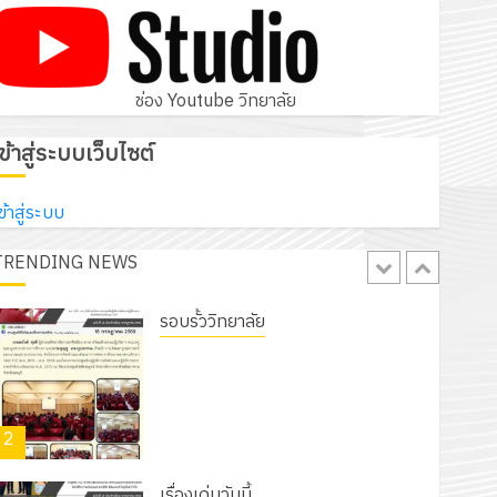
โครงการสัมมนาระหว่างครูที่ปรึกษาและ
ผู้ปกครอง เพื่อสร้างภูมิคุ้มกันให้กับ
นักเรียน นักศึกษา ประจำปีการศึกษา 1
5
/ 2569
ช่อง Youtube วิทยาลัย
12 กรกฎาคม 2026
0
รอบรั้ววิทยาลัย
เข้าสู่ระบบเว็บไซต์
เนรมิตสวนสวย สไตล์รักษ์โลก! ด้วย
แผ่นพื้นทางเดินแนวใหม่ เพียงแผ่นละ
ข้าสู่ระบบ
30 บาทเท่านั้น!
TRENDING NEWS
1
6 สิงหาคม 2026
0
รอบรั้ววิทยาลัย
โครงการจัดทำแผนพัฒนาการจัดการ
ศึกษาของสานศึกษา ระยะ 5 ปี (พ.ศ.
2570 – พ.ศ. 2574) และโครงการ
2
ประชุมเชิงปฏิบัติการจัดทำแผนปฏิบัติ
ราชการ ประจำปีงบประมาณ พ.ศ.
2570
เรื่องเด่นวันนี้