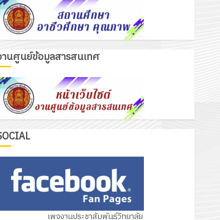
งานศูนย์ข้อมูลสารสนเทศ
เรื่องเด่นวันนี้
รับชุดฝึก PLC สำหรับเขียนโปรแกรม ให้
กับแผนกวิชาอิเล็กทรอนิกส์ โดยได้รับ
การสนับสนุนจากบริษัท มินิเอเจอร์
3
โซลูชั่นส์ จำกัด
13 กรกฎาคม 2026
0
รอบรั้ววิทยาลัย
SOCIAL
โครงการฝึกอบรมลูกเสือจิตอาสา
พระราชทานในสถานศึกษาประจำปีการ
ศึกษา 2569
4
12 กรกฎาคม 2026
0
กิจกรรม วก.ชบ.
เพจงานประชาสัมพันธ์วิทยาลัย