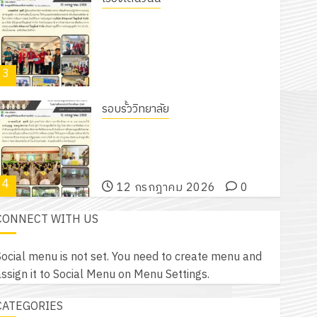
18 กรกฎาคม 2026
0
รับชุดฝึก PLC สำหรับเขียนโปรแกรม ให้
กับแผนกวิชาอิเล็กทรอนิกส์ โดยได้รับ
การสนับสนุนจากบริษัท มินิเอเจอร์
3
โซลูชั่นส์ จำกัด
13 กรกฎาคม 2026
0
รอบรั้ววิทยาลัย
โครงการฝึกอบรมลูกเสือจิตอาสา
พระราชทานในสถานศึกษาประจำปีการ
ศึกษา 2569
4
12 กรกฎาคม 2026
0
CONNECT WITH US
กิจกรรม วก.ชบ.
โครงการสัมมนาระหว่างครูที่ปรึกษาและ
ocial menu is not set. You need to create menu and
ผู้ปกครอง เพื่อสร้างภูมิคุ้มกันให้กับ
ssign it to Social Menu on Menu Settings.
นักเรียน นักศึกษา ประจำปีการศึกษา 1
5
/ 2569
CATEGORIES
12 กรกฎาคม 2026
0