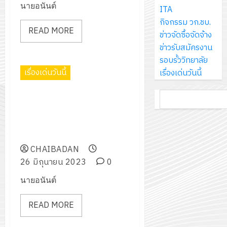
ส์
นายอนันต์
กรกฎาค
ให้
ITA
ด้วย
พ.ศ.
โครงการ
จำกัด
2026
กับ
กิจกรรม วก.ชบ.
แผ่น
2570
จัด
READ MORE
นักเรียน
ข่าวจัดซื้อจัดจ้าง
พื้น
ทำ
13
0
นักศึกษา
ข่าวรับสมัครงาน
ทาง
18
แผน
กรกฎาค
2
ประจำ
รอบรั้ววิทยาลัย
เดิน
กรกฎาค
พัฒนากา
2026
ปี
เรื่องเด่นวันนี้
เรื่องเด่นวันนี้
แนว
2026
จัดการ
การ
ใหม่
ศึกษา
รับ
0
ค้นหา
ติดตามผลการดำเนินงานของ
ศึกษา
เพียง
ของ
0
ชุด
สถานศึกษาในการขับเคลื่อนการ
1
แผ่น
สาน
ฝึก
จัดการการอาชีวศึกษา ประจำ
/
ละ
ศึกษา
PLC
ปีงบประมาณ 2566
2569
3
30
ระยะ
สำหรับ
CHAIBADAN
บาท
5
เขียน
26 มิถุนายน 2023
0
12
เท่านั้น!
ปี
โปรแกรม
โครงการ
กรกฎาค
(พ.ศ.
นายอนันต์
ให้
ฝึก
2026
6
2570
กับ
อบรม
สิงหาคม
–
READ MORE
แผนก
ลูก
0
2026
4
พ.ศ.
วิชา
เสือ