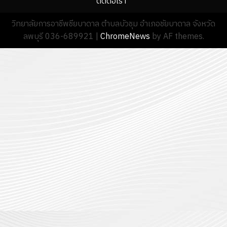
ติดต่อเรา
วิทยาลัยการอาชีพชียบาดาล ตำบลบัวชุม อำเภอชัยบาดาล จังหวัด
ลพบุรี 036-689921
|
ChromeNews
by AF themes.