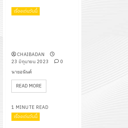
2574)
อิเล็กทรอ
จิต
0
และ
โดย
เรื่องเด่นวันนี้
อาสา
โครงการ
โครงการ
ได้
พระราชท
สัมมนา
ประชุม
รับ
พิธีลงนามบันทึกข้อตกลงความ
ใน
ระหว่าง
เชิง
การ
ร่วมมือ ระหว่าง สำนักงานคณะ
สถาน
ครู
ปฏิบัติ
5
สนับสนุน
กรรมการการอาชีวศึกษากับ
ศึกษา
ที่
การ
จาก
บริษัท จัสท์ คาร์ จำกัด
ประจำ
ปรึกษา
จัด
บริษัท
CHAIBADAN
ปี
และ
ทำ
มิ
23 มิถุนายน 2023
0
การ
ผู้
แผน
นิ
ศึกษา
ปกครอง
นายอนันต์
ปฏิบัติ
เอ
2569
เพื่อ
ราชการ
เจอร์
สร้าง
READ MORE
ประจำ
โซลูชั่น
12
ภูมิคุ้มกัน
ปีงบประ
ส์
กรกฎาค
ให้
พ.ศ.
จำกัด
2026
กับ
1 MINUTE READ
2570
นักเรียน
เรื่องเด่นวันนี้
13
0
นักศึกษา
18
กรกฎาค
ประจำ