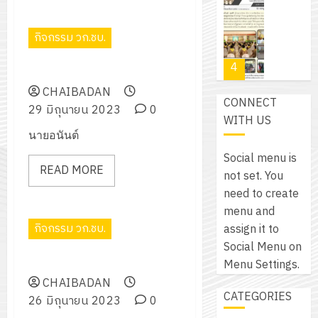
โปรแกรม
โครงการ
กรกฎาค
(พ.ศ.
ให้
ฝึก
2026
6
2570
กับ
กิจกรรม วก.ชบ.
อบรม
สิงหาคม
–
แผนก
ลูก
0
2026
4
พ.ศ.
พิธีวันไหว้ครู
วิชา
เสือ
2574)
อิเล็กทรอ
CHAIBADAN
จิต
0
CONNECT
และ
โดย
29 มิถุนายน 2023
0
อาสา
โครงการ
WITH US
โครงการ
ได้
พระราชท
สัมมนา
นายอนันต์
ประชุม
รับ
ใน
ระหว่าง
เชิง
Social menu is
การ
สถาน
ครู
READ MORE
ปฏิบัติ
not set. You
5
สนับสนุน
ศึกษา
ที่
การ
need to create
จาก
ประจำ
ปรึกษา
จัด
menu and
บริษัท
ปี
และ
เนรมิต
ทำ
กิจกรรม วก.ชบ.
assign it to
มิ
การ
ผู้
สวน
แผน
Social Menu on
นิ
ศึกษา
ปกครอง
วันต่อต้านยาเสพติดโลก
สวย
ปฏิบัติ
Menu Settings.
เอ
2569
เพื่อ
สไตล์
ราชการ
CHAIBADAN
เจอร์
1
สร้าง
CATEGORIES
รักษ์
ประจำ
26 มิถุนายน 2023
0
โซลูชั่น
12
ภูมิคุ้มกัน
โลก!
ปีงบประ