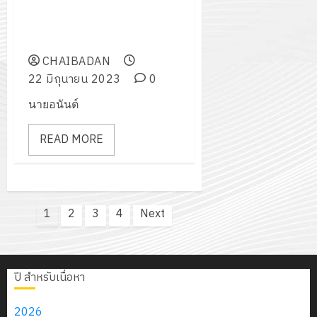
ประชุมกำหนดแนวทางการบริหาร
กรกฎาค
2026
ปี
อัตรากำลังครูผู้สอนและบุคลากร
2026
การ
ทางการเรียน
0
ศึกษา
0
CHAIBADAN
1
22 มิถุนายน 2023
0
/
นายอนันต์
2569
READ MORE
12
กรกฎาค
2026
Posts
1
2
3
4
Next
0
pagination
ปี สำหรับเนื่อหา
2026