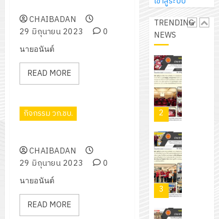
การ
เข้าสู่ระบบ
ผู้
ประจำปีการศึกษา 2566
สวน
นิ
ศึกษา
ปกครอง
สวย
CHAIBADAN
เอ
TRENDING
2569
เพื่อ
สไตล์
29 มิถุนายน 2023
0
เจอร์
NEWS
1
สร้าง
รักษ์
โซลูชั่น
นายอนันต์
12
ภูมิคุ้มกัน
โลก!
ส์
กรกฎาค
ให้
ด้วย
โครงการ
จำกัด
READ MORE
2026
กับ
แผ่น
จัด
นักเรียน
พื้น
ทำ
13
0
นักศึกษา
ทาง
แผน
กรกฎาค
2
ประจำ
กิจกรรม วก.ชบ.
เดิน
พัฒนากา
2026
ปี
แนว
จัดการ
มอบทุนการศึกษา
การ
ใหม่
ศึกษา
รับ
0
ศึกษา
CHAIBADAN
เพียง
ของ
ชุด
1
29 มิถุนายน 2023
0
แผ่น
สาน
ฝึก
/
ละ
ศึกษา
นายอนันต์
PLC
2569
3
30
ระยะ
สำหรับ
บาท
5
READ MORE
เขียน
12
เท่านั้น!
ปี