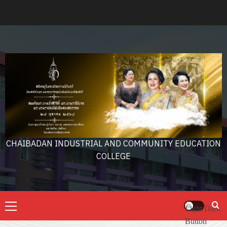
Skip
to
content
CHAIBADAN INDUSTRIAL AND COMMUNITY EDUCATION
COLLEGE
Primary
Light/Dark
Menu
Button