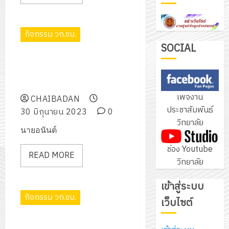
ฝึก
PLC
3
กิจกรรม วก.ชบ.
สำหรับ
เขียน
SOCIAL
โครงการอบรมเขียนแผนธุรกิจให้
โปรแกรม
โครงการ
ผู้เรียนในการเป็นผู้ประกอบการ
ให้
ฝึก
ภาคเรียนที่ 1 ปีการศึกษา 2566
กับ
อบรม
เพจงาน
แผนก
CHAIBADAN
ลูก
4
ประชาสัมพันธ์
วิชา
30 มิถุนายน 2023
0
เสือ
วิทยาลัย
อิเล็กทรอ
จิต
นายอนันต์
โดย
อาสา
โครงการ
ช่อง Youtube
ได้
พระราชท
READ MORE
สัมมนา
วิทยาลัย
รับ
ใน
ระหว่าง
การ
สถาน
ครู
เข้าสู่ระบบ
5
สนับสนุน
ศึกษา
ที่
กิจกรรม วก.ชบ.
จาก
เว็บไซต์
ประจำ
ปรึกษา
บริษัท
ปี
และ
โครงการปลูกป่าเฉลิมพระเกียรติ
เนรมิต
มิ